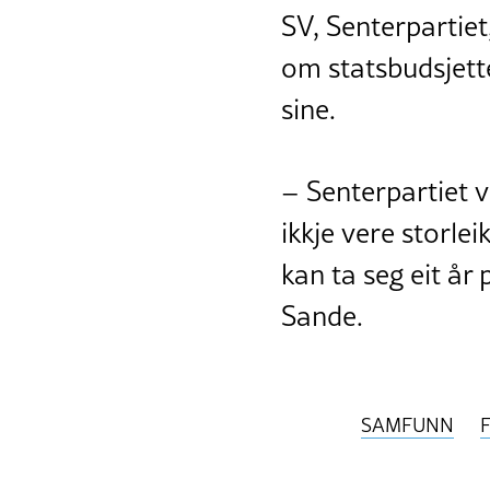
SV, Senterpartie
om statsbudsjette
sine.
– Senterpartiet v
ikkje vere storl
kan ta seg eit år 
Sande.
SAMFUNN
F