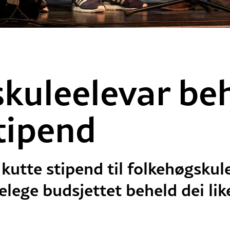
kuleelevar be
tipend
kutte stipend til folkehøgskule
elege budsjettet beheld dei li