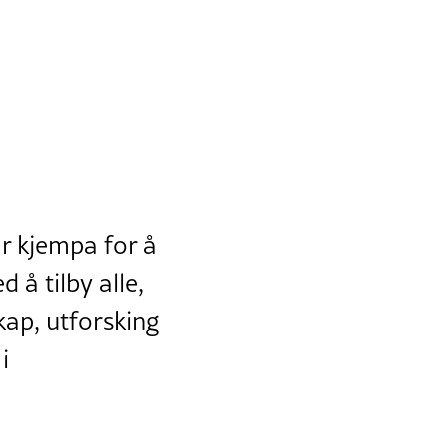
ar kjempa for å
 å tilby alle,
kap, utforsking
i