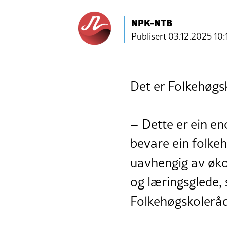
NPK-NTB
Publisert
03.12.2025 10:
Det er Folkehøgsk
– Dette er ein en
bevare ein folkeh
uavhengig av øko
og læringsglede, 
Folkehøgskoleråde