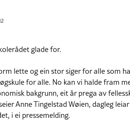
12
olerådet glade for.
orm lette og ein stor siger for alle som h
øgskule for alle. No kan vi halde fram med
nomisk bakgrunn, eit år prega av felless
seier Anne Tingelstad Wøien, dagleg leiar 
t, i ei pressemelding.