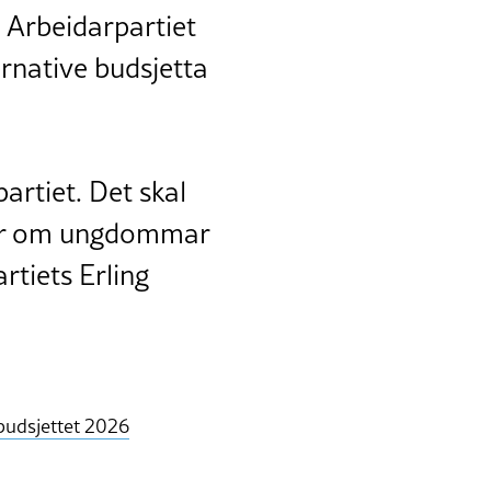
 Arbeidarpartiet
ernative budsjetta
artiet. Det skal
gjer om ungdommar
artiets Erling
budsjettet 2026