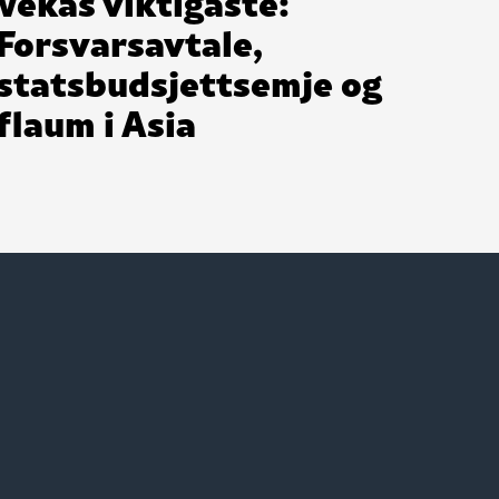
Vekas viktigaste:
Forsvarsavtale,
statsbudsjettsemje og
flaum i Asia