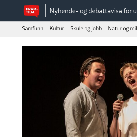
Nyhende- og debattavisa for 
Samfunn
Kultur
Skule og jobb
Natur og mil