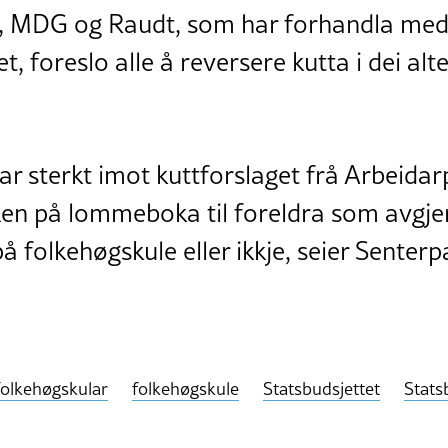
t, MDG og Raudt, som har forhandla med
t, foreslo alle å reversere kutta i dei alt
ar sterkt imot kuttforslaget frå Arbeidarp
eiken på lommeboka til foreldra som av
på folkehøgskule eller ikkje, seier Senterp
olkehøgskular
folkehøgskule
Statsbudsjettet
Stats