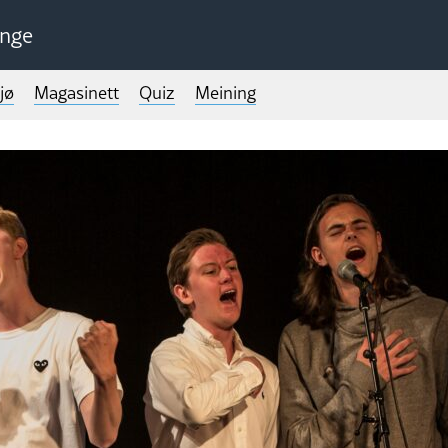
unge
jø
Magasinett
Quiz
Meining