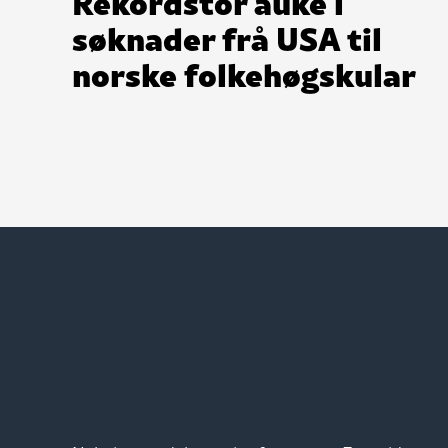
Rekordstor auke i
søknader frå USA til
norske folkehøgskular