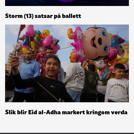
Storm (13) satsar på ballett
Slik blir Eid al-Adha markert kringom verda