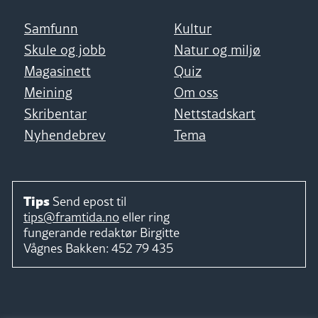
Samfunn
Kultur
Skule og jobb
Natur og miljø
Magasinett
Quiz
Meining
Om oss
Skribentar
Nettstadskart
Nyhendebrev
Tema
Tips
Send epost til
tips@framtida.no
eller ring
fungerande redaktør
Birgitte
Vågnes Bakken:
452 79 435