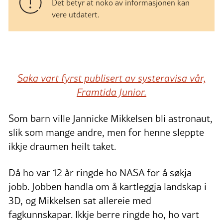
Det betyr at noko av informasjonen kan
vere utdatert.
Saka vart fyrst publisert av systeravisa vår,
Framtida Junior.
Som barn ville Jannicke Mikkelsen bli astronaut,
slik som mange andre, men for henne sleppte
ikkje draumen heilt taket.
Då ho var 12 år ringde ho NASA for å søkja
jobb. Jobben handla om å kartleggja landskap i
3D, og Mikkelsen sat allereie med
fagkunnskapar. Ikkje berre ringde ho, ho vart