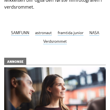
Mikkelsen blir også den første filmfotografen i
verdsrommet.
SAMFUNN
astronaut
framtida junior
NASA
Verdsrommet
ANNONSE