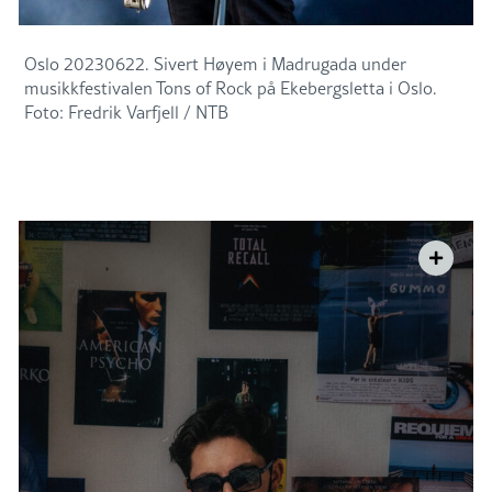
Oslo 20230622. Sivert Høyem i Madrugada under
musikkfestivalen Tons of Rock på Ekebergsletta i Oslo.
Foto: Fredrik Varfjell / NTB