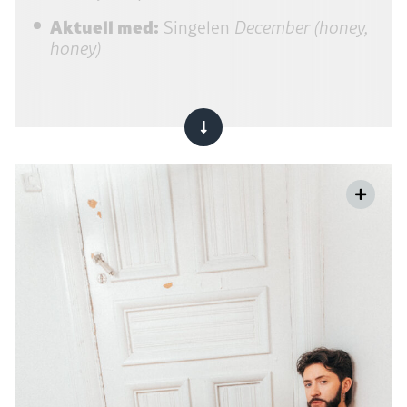
Aktuell med:
Singelen
December (honey,
honey)