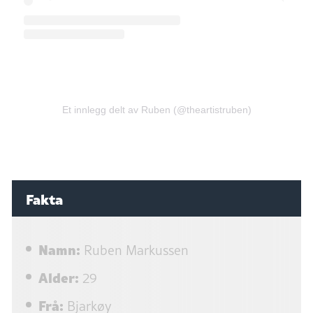
Et innlegg delt av Ruben (@theartistruben)
Fakta
Namn:
Ruben Markussen
Alder:
29
Frå:
Bjarkøy