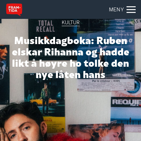
MENY
KULTUR
Musikkdagboka: Ruben
elskar Rihanna og hadde
likt å høyre ho tolke den
nye låten hans