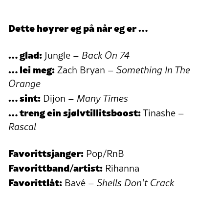
Dette høyrer eg på når eg er …
… glad:
Jungle –
Back On 74
… lei meg:
Zach Bryan –
Something In The
Orange
… sint:
Dijon –
Many Times
… treng ein sjølvtillitsboost:
Tinashe –
Rascal
Favorittsjanger:
Pop/RnB
Favorittband/artist:
Rihanna
Favorittlåt:
Bavé –
Shells Don’t Crack