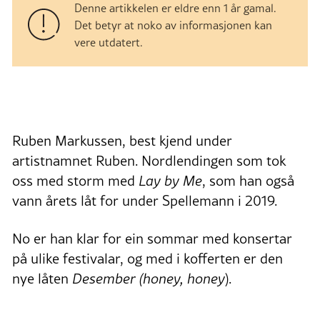
Denne artikkelen er eldre enn 1 år gamal.
Det betyr at noko av informasjonen kan
vere utdatert.
Ruben Markussen, best kjend under
artistnamnet Ruben. Nordlendingen som tok
oss med storm med
Lay by Me
, som han også
vann årets låt for under Spellemann i 2019.
No er han klar for ein sommar med konsertar
på ulike festivalar, og med i kofferten er den
nye låten
Desember (honey, honey
).