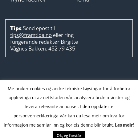
Tips
Send epost til
tips@framtida.no
eller ring
fungerande redaktør
Birgitte
Vågnes Bakken:
452 79 435
Følg
Me bruker cookies og andre tekniske løysingar for å forbetra
opplevinga di av nettstaden vår, analysera bruksmønster og
levera relevante annonser. I den oppdaterte
personvernerklæringa vår kan du lesa meir om kva for
Takk for støtta:
Les meir!
informasjon me samlar inn og korleis denne blir brukt.
Ok, eg forstår