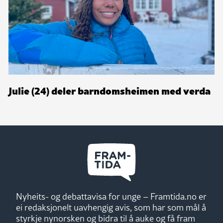
Julie (24) deler barndomsheimen med verda
Nyheits- og debattavisa for unge – Framtida.no er
ei redaksjonelt uavhengig avis, som har som mål å
styrkje nynorsken og bidra til å auke og få fram