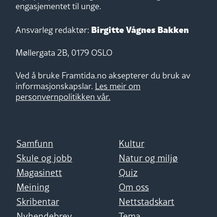
engasjementet til unge.
Birgitte Vågnes Bakken
Ansvarleg redaktør:
Møllergata 2B, 0179 OSLO
Ved å bruke Framtida.no aksepterer du bruk av
informasjonskapslar.
Les meir om
personvernpolitikken vår.
Samfunn
Kultur
Skule og jobb
Natur og miljø
Magasinett
Quiz
Meining
Om oss
Skribentar
Nettstadskart
Nyhendebrev
Tema