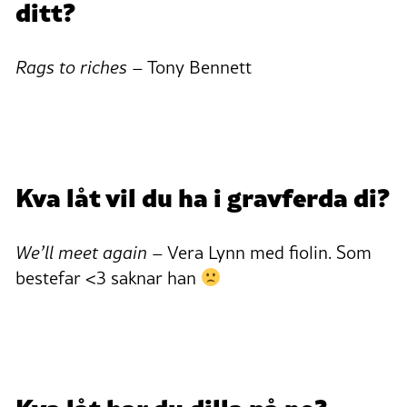
ditt?
Rags to riches
– Tony Bennett
Kva låt vil du ha i gravferda di?
We’ll meet again –
Vera Lynn med fiolin. Som
bestefar <3 saknar han
Kva låt har du dilla på no?