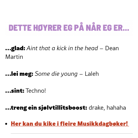
…glad:
Aint that a kick in the head
– Dean
Martin
…lei meg:
Some die young
– Laleh
…sint:
Techno!
…treng ein sjølvtillitsboost:
drake, hahaha
Her kan du kike i fleire Musikkdagbøker!