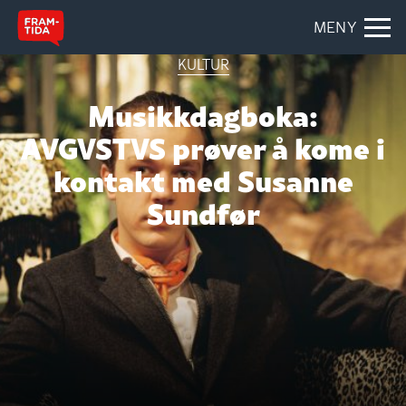
MENY
KULTUR
Musikkdagboka:
AVGVSTVS prøver å kome i
kontakt med Susanne
Sundfør