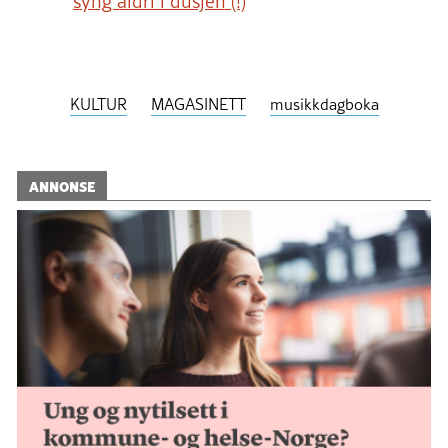
syng aldri i dusjen (!)
KULTUR
MAGASINETT
musikkdagboka
ANNONSE