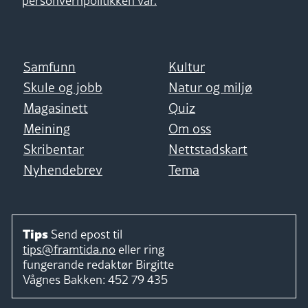
personvernpolitikken vår.
Samfunn
Kultur
Skule og jobb
Natur og miljø
Magasinett
Quiz
Meining
Om oss
Skribentar
Nettstadskart
Nyhendebrev
Tema
Tips
Send epost til
tips@framtida.no
eller ring
fungerande redaktør
Birgitte
Vågnes Bakken:
452 79 435