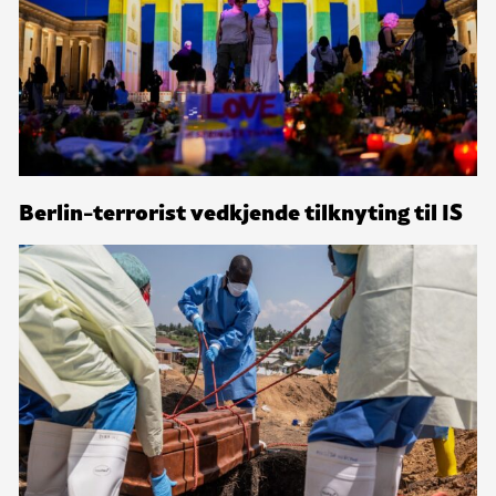
Berlin-terrorist vedkjende tilknyting til IS