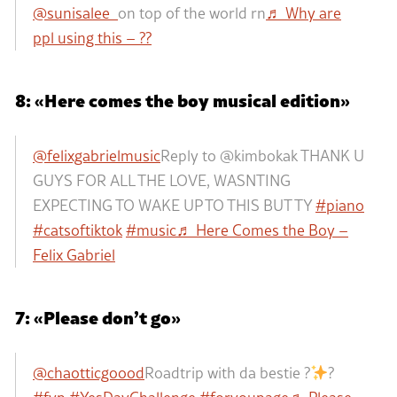
@sunisalee_
on top of the world rn
♬ Why are
ppl using this – ??
8: «Here comes the boy musical edition»
@felixgabrielmusic
Reply to @kimbokak THANK U
GUYS FOR ALL THE LOVE, WASNTING
EXPECTING TO WAKE UP TO THIS BUT TY
#piano
#catsoftiktok
#music
♬ Here Comes the Boy –
Felix Gabriel
7: «Please don’t go»
@chaotticgoood
Roadtrip with da bestie ?
?