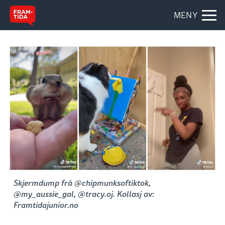
MENY
Skjermdump frå @chipmunksoftiktok,
@my_aussie_gal, @tracy.oj. Kollasj av:
Framtidajunior.no