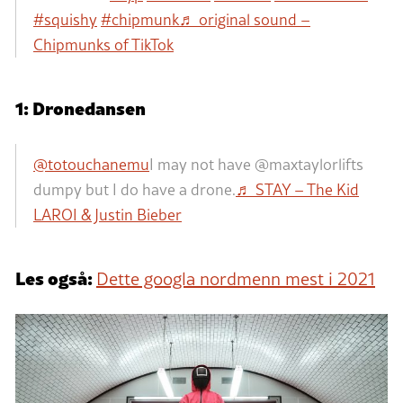
#squishy
#chipmunk
♬ original sound –
Chipmunks of TikTok
1: Dronedansen
@totouchanemu
I may not have @maxtaylorlifts
dumpy but I do have a drone.
♬ STAY – The Kid
LAROI & Justin Bieber
Les også:
Dette googla nordmenn mest i 2021