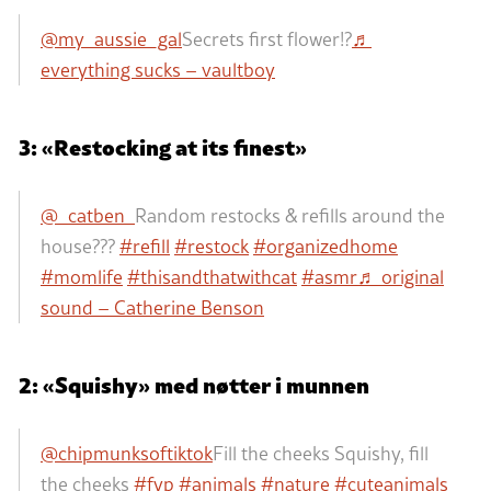
@my_aussie_gal
Secrets first flower!?
♬
everything sucks – vaultboy
3: «Restocking at its finest»
@_catben_
Random restocks & refills around the
house???
#refill
#restock
#organizedhome
#momlife
#thisandthatwithcat
#asmr
♬ original
sound – Catherine Benson
2: «Squishy» med nøtter i munnen
@chipmunksoftiktok
Fill the cheeks Squishy, fill
the cheeks
#fyp
#animals
#nature
#cuteanimals