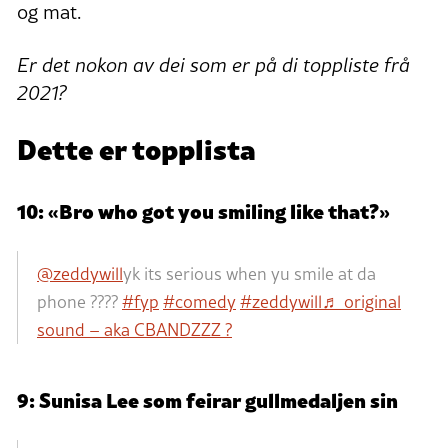
og mat.
Er det nokon av dei som er på di toppliste frå
2021?
Dette er topplista
10: «Bro who got you smiling like that?»
@zeddywill
yk its serious when yu smile at da
phone ????
#fyp
#comedy
#zeddywill
♬ original
sound – aka CBANDZZZ ?
9: Sunisa Lee som feirar gullmedaljen sin