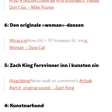
#fyp
#YesDayChallenge
#foryoupage
♬ Please
Don’t Go – Mike Posner
6: Den originale «woman»-dansen
@tracy.oj
How did I- !!!? Anyways dc: me
♬
Woman – Doja Cat
5: Zach King forsvinner inn i kunsten sin
@zachking
Never walk on someone’s
#chalk
#art
♬ original sound – Zach King
4: Kunstnarhund