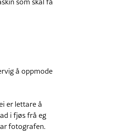
askin som skal få
Bjervig å oppmode
i er lettare å
ad i fjøs frå eg
rar fotografen.