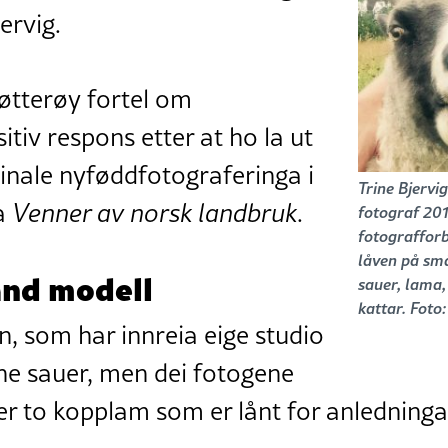
jervig.
øtterøy fortel om
tiv respons etter at ho la ut
ginale nyføddfotograferinga i
Trine Bjervig
a
Venner av norsk landbruk
.
fotograf 20
fotografforb
låven på sm
nd modell
sauer, lama,
kattar. Foto:
, som har innreia eige studio
gne sauer, men dei fotogene
er to kopplam som er lånt for anledninga