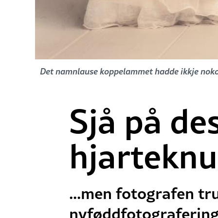
Det namnlause koppelammet hadde ikkje noko im
Sjå på d
hjartekn
...men fotografen tr
nyføddfotografering