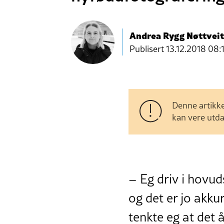
Andrea Rygg Nøttveit
Publisert
13.12.2018 08:
Denne artikke
kan vere utda
– Eg driv i hovu
og det er jo akkur
tenkte eg at det å