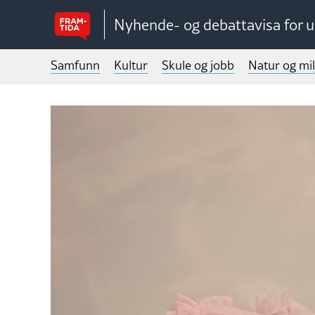
Nyhende- og debattavisa for 
Samfunn
Kultur
Skule og jobb
Natur og mil