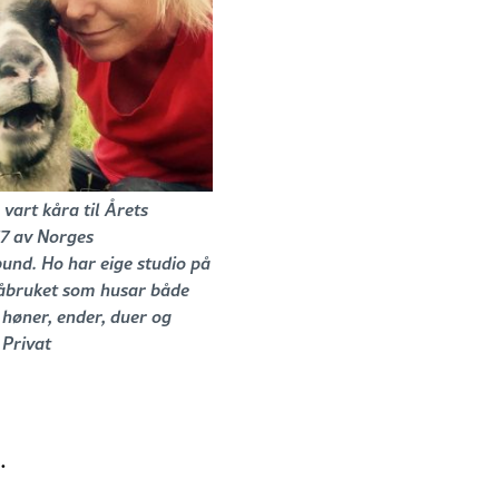
 vart kåra til Årets
17 av Norges
und. Ho har eige studio på
åbruket som husar både
 høner, ender, duer og
 Privat
.