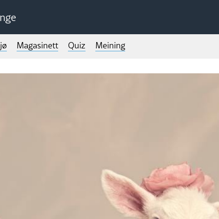
unge
jø
Magasinett
Quiz
Meining