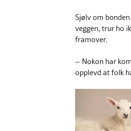
Sjølv om bonden e
veggen, trur ho i
framover.
– Nokon har kome 
opplevd at folk har