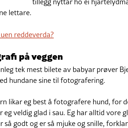
tillegg nyttar ho ei hjartelydm
ne lettare.
auen reddeverda?
afi på veggen
anleg tek mest bilete av babyar prøver 
med hundane sine til fotografering.
likar eg best å fotografere hund, for de
r eg veldig glad i sau. Eg har alltid vore gl
ar så godt og er så mjuke og snille, forkla