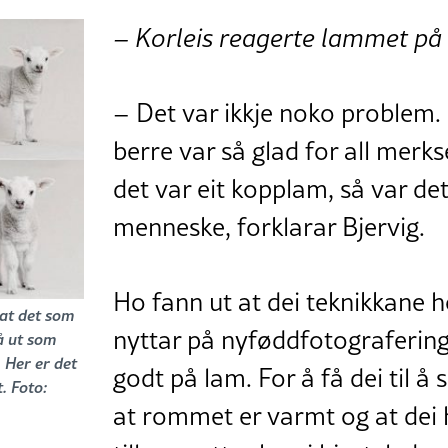
– Korleis reagerte lammet på 
– Det var ikkje noko problem.
berre var så glad for all mer
det var eit kopplam, så var de
menneske, forklarar Bjervig.
Ho fann ut at dei teknikkane h
at det som
nyttar på nyføddfotografering,
å ut som
. Her er det
godt på lam. For å få dei til å 
. Foto:
at rommet er varmt og at dei h