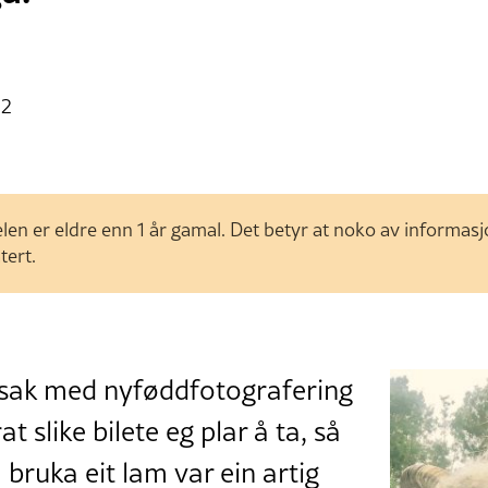
12
len er eldre enn 1 år gamal. Det betyr at noko av informas
tert.
dsak med nyføddfotografering
at slike bilete eg plar å ta, så
 bruka eit lam var ein artig