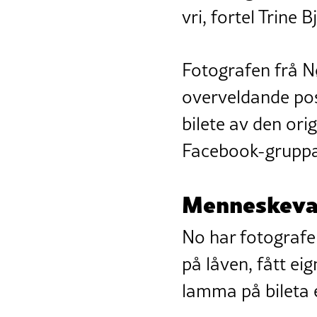
vri, fortel Trine B
Fotografen frå N
overveldande posi
bilete av den ori
Facebook-grupp
Menneskeva
No har fotografen
på låven, fått ei
lamma på bileta 