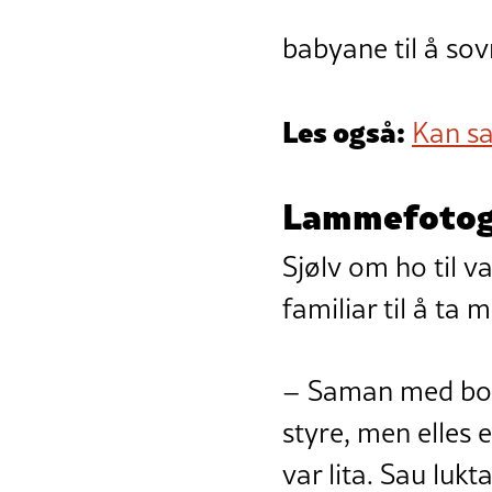
babyane til å sov
Les også:
Kan s
Lammefotogr
Sjølv om ho til v
familiar til å ta 
– Saman med born 
styre, men elles e
var lita. Sau lukt