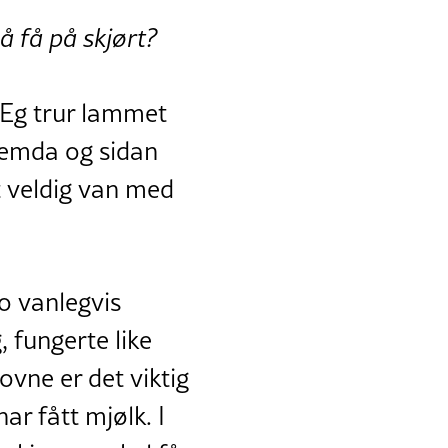
å få på skjørt?
 Eg trur lammet
ksemda og sidan
t veldig van med
o vanlegvis
 fungerte like
sovne er det viktig
ar fått mjølk. I