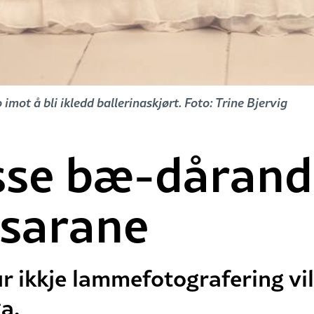
ot å bli ikledd ballerinaskjørt. Foto: Trine Bjervig
esse bæ-dårand
usarane
ur ikkje lammefotografering vil
a.