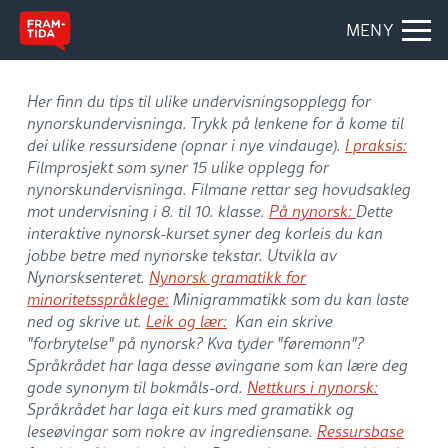
MENY
Her finn du tips til ulike undervisningsopplegg for
nynorskundervisninga. Trykk på lenkene for å kome til
dei ulike ressursidene (opnar i nye vindauge).
I praksis:
Filmprosjekt som syner 15 ulike opplegg for
nynorskundervisninga. Filmane rettar seg hovudsakleg
mot undervisning i 8. til 10. klasse.
På nynorsk:
Dette
interaktive nynorsk-kurset syner deg korleis du kan
jobbe betre med nynorske tekstar. Utvikla av
Nynorsksenteret.
Nynorsk gramatikk for
minoritetsspråklege:
Minigrammatikk som du kan laste
ned og skrive ut.
Leik og lær:
Kan ein skrive
"forbrytelse" på nynorsk? Kva tyder "føremonn"?
Språkrådet har laga desse øvingane som kan lære deg
gode synonym til bokmåls-ord.
Nettkurs i nynorsk:
Språkrådet har laga eit kurs med gramatikk og
leseøvingar som nokre av ingrediensane.
Ressursbase