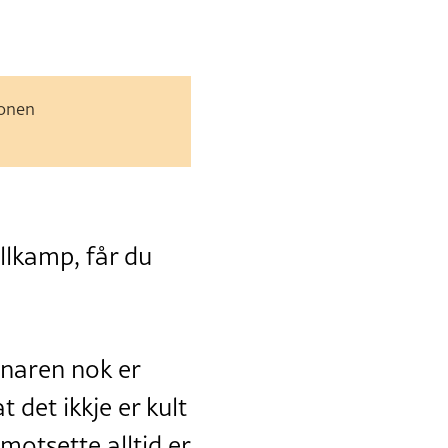
jonen
llkamp, får du
innaren nok er
t det ikkje er kult
motsette alltid er