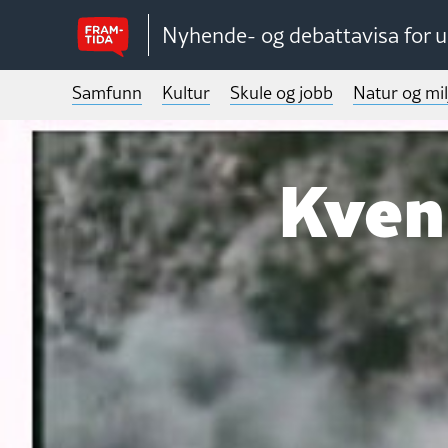
Nyhende- og debattavisa for 
Samfunn
Kultur
Skule og jobb
Natur og mil
Kven