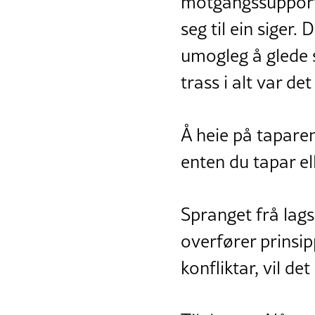
motgangssupporte
seg til ein siger. 
umogleg å glede s
trass i alt var de
Å heie på taparen 
enten du tapar ell
Spranget frå lags
overfører prinsi
konfliktar, vil de