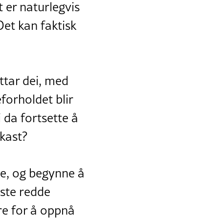
 er naturlegvis
Det kan faktisk
ttar dei, med
forholdet blir
i da fortsette å
rkast?
de, og begynne å
nste redde
are for å oppnå