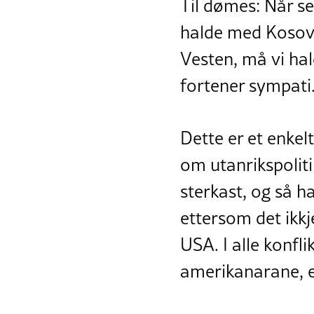
Til dømes: Når se
halde med Kosov
Vesten, må vi ha
fortener sympati
Dette er et enkel
om utanrikspoliti
sterkast, og så h
ettersom det ikkj
USA. I alle konflik
amerikanarane, et