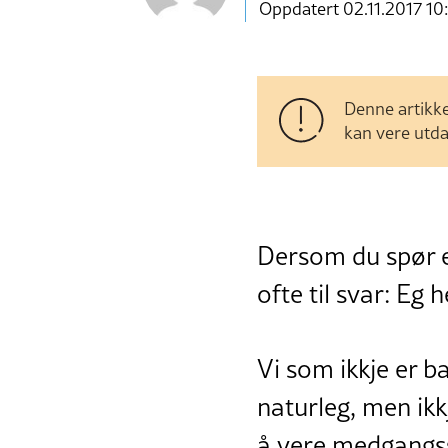
Oppdatert 02.11.2017 10:
Denne artikke
kan vere utda
Dersom du spør e
ofte til svar: Eg
Vi som ikkje er ba
naturleg, men ikkj
å vere medgangssu