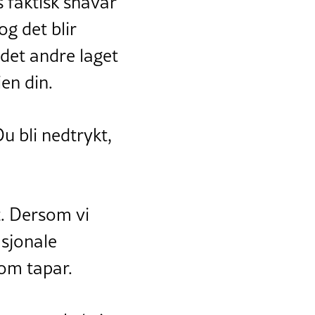
 faktisk snåvar
og det blir
 det andre laget
ien din.
Du bli nedtrykt,
t. Dersom vi
sjonale
som tapar.