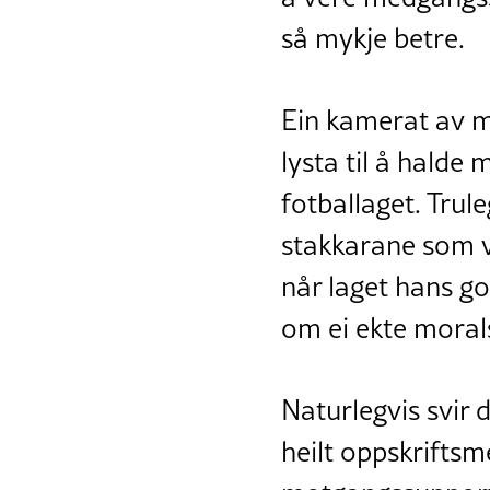
så mykje betre.
Ein kamerat av m
lysta til å halde
fotballaget. Trul
stakkarane som va
når laget hans go
om ei ekte morals
Naturlegvis svir 
heilt oppskriftsm