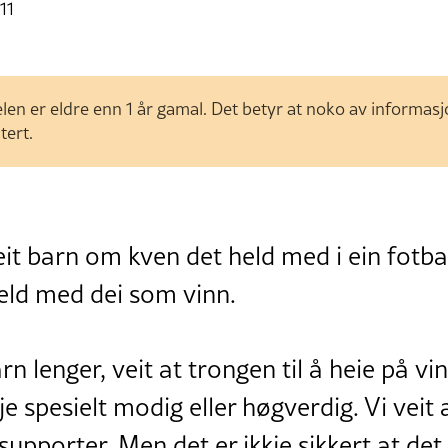
11
len er eldre enn 1 år gamal. Det betyr at noko av informas
tert.
it barn om kven det held med i ein fotba
 held med dei som vinn.
rn lenger, veit at trongen til å heie på v
e spesielt modig eller høgverdig. Vi veit a
pporter. Men det er ikkje sikkert at det 