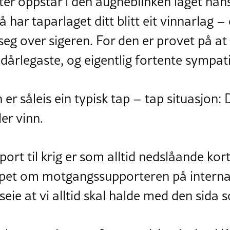
r oppstår i den augneblinken laget hans
Då har taparlaget ditt blitt eit vinnarlag – 
eg over sigeren. For den er provet på at
t dårlegaste, og eigentlig fortente sympat
er såleis ein typisk tap – tap situasjon: 
er vinn.
port til krig er som alltid nedslåande kor
ppet om motgangssupporteren på interna
t seie at vi alltid skal halde med den sida 