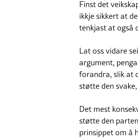
Finst det veikska
ikkje sikkert at d
tenkjast at også d
Lat oss vidare se
argument, pengar,
forandra, slik at 
støtte den svake, 
Det mest konsekve
støtte den parten
prinsippet om å he