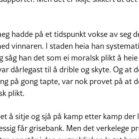
eg hadde på et tidspunkt vokse av seg d
 med vinnaren. I staden heia han systemat
eg såg han det som ei moralsk plikt å heie
r dårlegast til å drible og skyte. Og at 
ng på gong tapte, var nok provet på at d
k plikt.
det å sitje og sjå på kamp etter kamp der 
essig får grisebank. Men det verkelege p