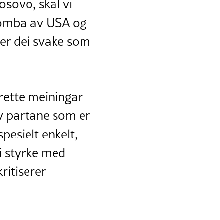
osovo, skal vi
bomba av USA og
 er dei svake som
 rette meiningar
av partane som er
pesielt enkelt,
i styrke med
kritiserer