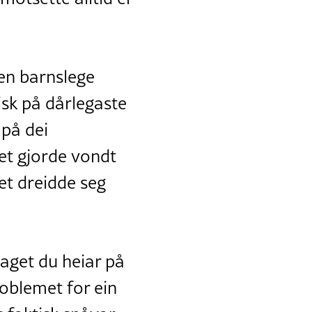
en barnslege
isk på dårlegaste
 på dei
det gjorde vondt
et dreidde seg
laget du heiar på
roblemet for ein