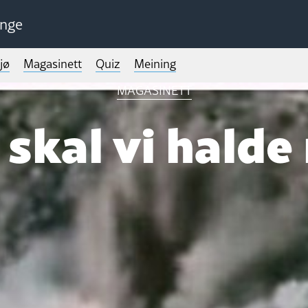
unge
jø
Magasinett
Quiz
Meining
MAGASINETT
 skal vi halde