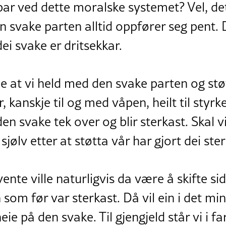
par ved dette moralske systemet? Vel, det
en svake parten alltid oppfører seg pent. 
ei svake er dritsekkar.
ie at vi held med den svake parten og stø
 kanskje til og med våpen, heilt til styrke
den svake tek over og blir sterkast. Skal v
sjølv etter at støtta vår har gjort dei ste
nte ville naturligvis da være å skifte si
 som før var sterkast. Då vil ein i det mi
ie på den svake. Til gjengjeld står vi i f