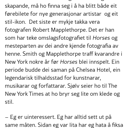
skapande, må ho finna seg i å ha blitt både eit
førebilete for nye generasjonar artistar og eit
stil-ikon. Det siste er mykje takka vera
fotografen Robert Mapplethorpe. Det er han
som har teke omslagsfotografiet til
Horses
og
mesteparten av dei andre kjende fotografia av
henne. Smith og Mapplethorpe traff kvarandre i
New York nokre år før
Horses
blei innspelt. Ein
periode budde dei saman på Chelsea Hotel, ein
legendarisk tilhaldsstad for kunstnarar,
musikarar og forfattarar. Sjølv seier ho til The
New York Times at ho bryr seg lite om klede og
stil.
– Eg er uinteressert. Eg har alltid sett ut på
same måten. Sidan eg var lita har eg hata å fiksa