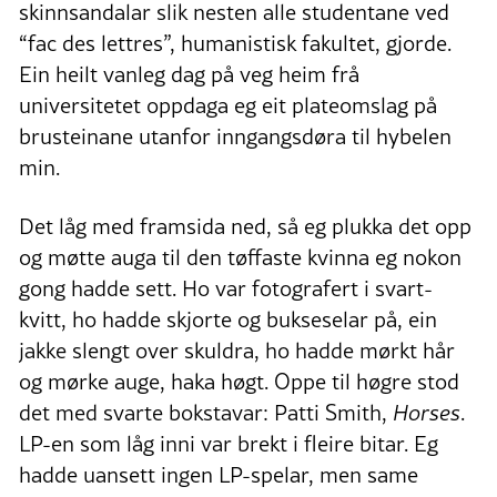
skinnsandalar slik nesten alle studentane ved
“fac des lettres”, humanistisk fakultet, gjorde.
Ein heilt vanleg dag på veg heim frå
universitetet oppdaga eg eit plateomslag på
brusteinane utanfor inngangsdøra til hybelen
min.
Det låg med framsida ned, så eg plukka det opp
og møtte auga til den tøffaste kvinna eg nokon
gong hadde sett. Ho var fotografert i svart-
kvitt, ho hadde skjorte og bukseselar på, ein
jakke slengt over skuldra, ho hadde mørkt hår
og mørke auge, haka høgt. Oppe til høgre stod
det med svarte bokstavar: Patti Smith,
Horses
.
LP-en som låg inni var brekt i fleire bitar. Eg
hadde uansett ingen LP-spelar, men same