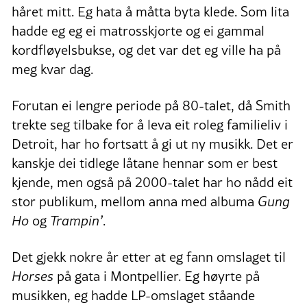
håret mitt. Eg hata å måtta byta klede. Som lita
hadde eg eg ei matrosskjorte og ei gammal
kordfløyelsbukse, og det var det eg ville ha på
meg kvar dag.
Forutan ei lengre periode på 80-talet, då Smith
trekte seg tilbake for å leva eit roleg familieliv i
Detroit, har ho fortsatt å gi ut ny musikk. Det er
kanskje dei tidlege låtane hennar som er best
kjende, men også på 2000-talet har ho nådd eit
stor publikum, mellom anna med albuma
Gung
Ho
og
Trampin’
.
Det gjekk nokre år etter at eg fann omslaget til
Horses
på gata i Montpellier. Eg høyrte på
musikken, eg hadde LP-omslaget ståande