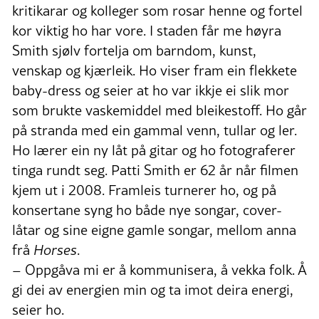
kritikarar og kolleger som rosar henne og fortel
kor viktig ho har vore. I staden får me høyra
Smith sjølv fortelja om barndom, kunst,
venskap og kjærleik. Ho viser fram ein flekkete
baby-dress og seier at ho var ikkje ei slik mor
som brukte vaskemiddel med bleikestoff. Ho går
på stranda med ein gammal venn, tullar og ler.
Ho lærer ein ny låt på gitar og ho fotograferer
tinga rundt seg. Patti Smith er 62 år når filmen
kjem ut i 2008. Framleis turnerer ho, og på
konsertane syng ho både nye songar, cover-
låtar og sine eigne gamle songar, mellom anna
frå
Horses
.
– Oppgåva mi er å kommunisera, å vekka folk. Å
gi dei av energien min og ta imot deira energi,
seier ho.