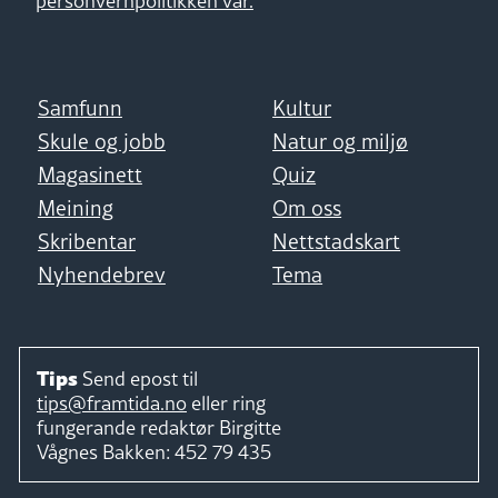
personvernpolitikken vår.
Samfunn
Kultur
Skule og jobb
Natur og miljø
Magasinett
Quiz
Meining
Om oss
Skribentar
Nettstadskart
Nyhendebrev
Tema
Tips
Send epost til
tips@framtida.no
eller ring
fungerande redaktør
Birgitte
Vågnes Bakken:
452 79 435