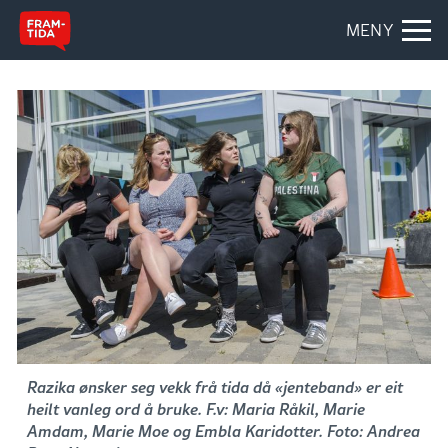
MENY
Razika ønsker seg vekk frå tida då «jenteband» er eit
heilt vanleg ord å bruke. F.v: Maria Råkil, Marie
Amdam, Marie Moe og Embla Karidotter. Foto: Andrea