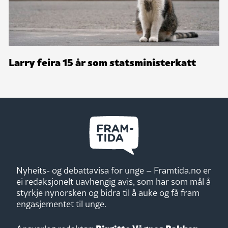
Larry feira 15 år som statsministerkatt
Nyheits- og debattavisa for unge – Framtida.no er
ei redaksjonelt uavhengig avis, som har som mål å
styrkje nynorsken og bidra til å auke og få fram
engasjementet til unge.
Birgitte Vågnes Bakken