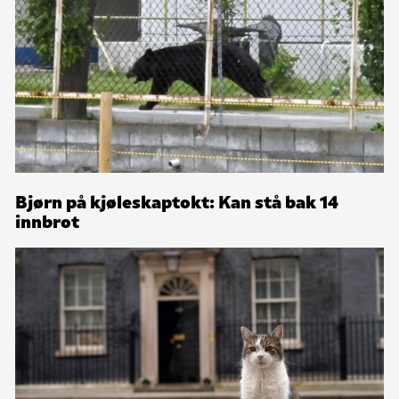
Bjørn på kjøleskaptokt: Kan stå bak 14
innbrot