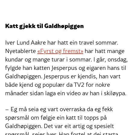
Katt gjekk til Galdhøpiggen
Iver Lund Aakre har hatt ein travel sommar.
Nyetablerte
«Fyrst og fremst»
har hatt mange
kundar og mange turar i sommar. I går, onsdag,
fylgde han katten Jesperpus og eigaren hans til
Galdhøpiggen. Jesperpus er kjendis, han vart
både kjend og populær da TV2 for nokre
månader sidan laga ein video av han i skiløypa.
– Eg må seia eg vart overraska da eg fekk
spørsmål om følgje ein katt til topps på
Galdhøpiggen. Det var eit artig og spesielt
spørsmål, seier Iver. Han fortel at dei starta