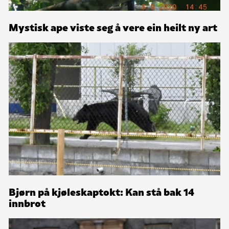
Mystisk ape viste seg å vere ein heilt ny art
Bjørn på kjøleskaptokt: Kan stå bak 14
innbrot