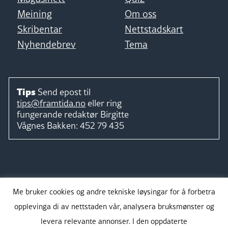
Meining
Om oss
Skribentar
Nettstadskart
Nyhendebrev
Tema
Tips
Send epost til
tips@framtida.no
eller ring
fungerande redaktør
Birgitte
Vågnes Bakken:
452 79 435
Følg
Me bruker cookies og andre tekniske løysingar for å forbetra
opplevinga di av nettstaden vår, analysera bruksmønster og
levera relevante annonser. I den oppdaterte