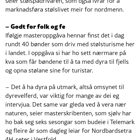
seier stølspådrivaren, som også ivrar for å
marknadsføra stølslivet meir for nordmenn.
– Godt for folk og fe
Ifølgje masteroppgåva hennar finst det i dag
rundt 40 bønder som driv med stølsturisme her
i landet. I oppgåva si har ho sett nærmare på
kva som får bøndene til å ta med dyra til fjells
og opna stølane sine for turistar.
– Det å ha dyra på utmark, altså omsynet til
dyrevelferd, var viktig for mange av dei eg
intervjua. Det same var gleda ved å vera nær
naturen, seier masterskribenten, som sjølv har
ho bak seg seks sesongar som budeie i Telemark
og fleire år som dagleg leiar for Nordbardsetra
4H-seter i Vestfold.