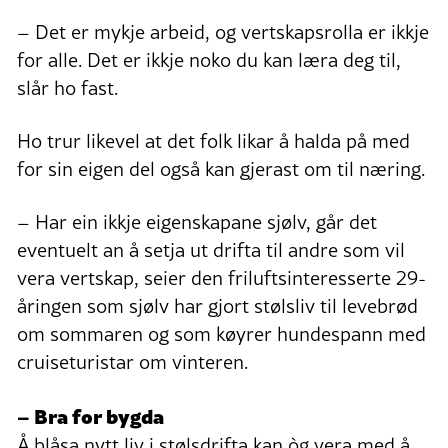
– Det er mykje arbeid, og vertskapsrolla er ikkje
for alle. Det er ikkje noko du kan læra deg til,
slår ho fast.
Ho trur likevel at det folk likar å halda på med
for sin eigen del også kan gjerast om til næring.
– Har ein ikkje eigenskapane sjølv, går det
eventuelt an å setja ut drifta til andre som vil
vera vertskap, seier den friluftsinteresserte 29-
åringen som sjølv har gjort stølsliv til levebrød
om sommaren og som køyrer hundespann med
cruiseturistar om vinteren.
– Bra for bygda
Å blåsa nytt liv i stølsdrifta kan òg vera med å