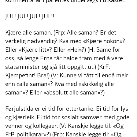
kommentarar i parentes undervegs i utkastet:
JUL! JUL! JUL! JUL!!
Kjære alle saman. (Frp: Alle saman? Er det
verkelig nødvendig? Kva med «Kjære nokon»?
Eller «Kjære litt»? Eller «Hei»?) (H: Same for
oss, så lenge Erna får halde fram med å vere
statsminister og sjå litt oppgitt ut.) (KrF:
Kjempefint! Bra!) (V: Kunne vi fått til endå meir
enn «alle saman»? Kva med «skikkelig alle
saman»? Eller «absolutt alle saman»?)
Førjulstida er ei tid for ettertanke. Ei tid for lys
og kjærleik. Ei tid for sosialt samvær med gode
venner og kollegaer. (V: Kanskje legge til: «Og
FrP-politikarar»?) (Frp: Kanskje legge til: «Og