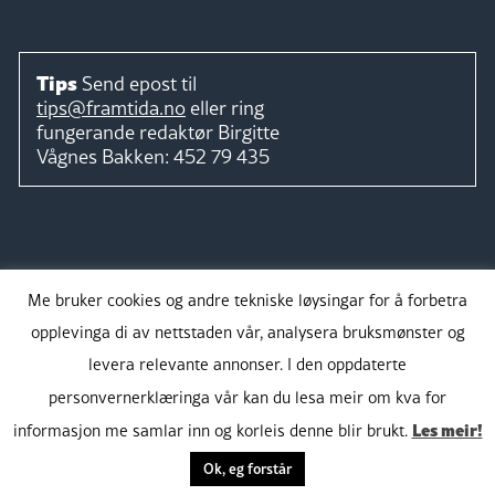
Tips
Send epost til
tips@framtida.no
eller ring
fungerande redaktør
Birgitte
Vågnes Bakken:
452 79 435
Følg
Me bruker cookies og andre tekniske løysingar for å forbetra
opplevinga di av nettstaden vår, analysera bruksmønster og
levera relevante annonser. I den oppdaterte
personvernerklæringa vår kan du lesa meir om kva for
Takk for støtta:
Les meir!
informasjon me samlar inn og korleis denne blir brukt.
Ok, eg forstår