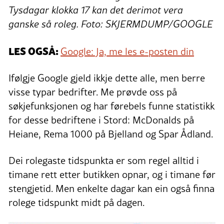
Tysdagar klokka 17 kan det derimot vera
ganske så roleg. Foto: SKJERMDUMP/GOOGLE
LES OGSÅ:
Google: Ja, me les e-posten din
Ifølgje Google gjeld ikkje dette alle, men berre
visse typar bedrifter. Me prøvde oss på
søkjefunksjonen og har førebels funne statistikk
for desse bedriftene i Stord: McDonalds på
Heiane, Rema 1000 på Bjelland og Spar Ådland.
Dei rolegaste tidspunkta er som regel alltid i
timane rett etter butikken opnar, og i timane før
stengjetid. Men enkelte dagar kan ein også finna
rolege tidspunkt midt på dagen.