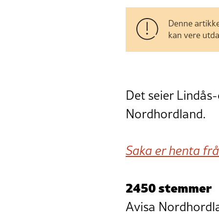
Denne artikke
kan vere utda
Det seier Lindås-
Nordhordland.
Saka er henta fr
2450 stemmer
Avisa Nordhordlan