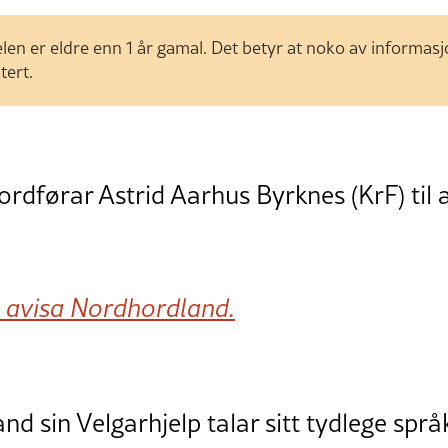
len er eldre enn 1 år gamal. Det betyr at noko av informas
tert.
ordførar Astrid Aarhus Byrknes (KrF) til 
å avisa Nordhordland.
d sin Velgarhjelp talar sitt tydlege språ