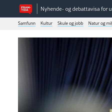
Nyhende- og debattavisa for 
Samfunn
Kultur
Skule og jobb
Natur og mil