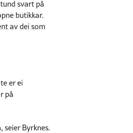
stund svart på
opne butikkar.
sent av dei som
te er ei
or på
, seier Byrknes.