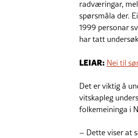
radværingar, mel
spørsmåla der. Ei
1999 personar sva
har tatt undersøk
LEIAR:
Nei til s
Det er viktig å u
vitskapleg unders
folkemeininga i 
– Dette viser at 