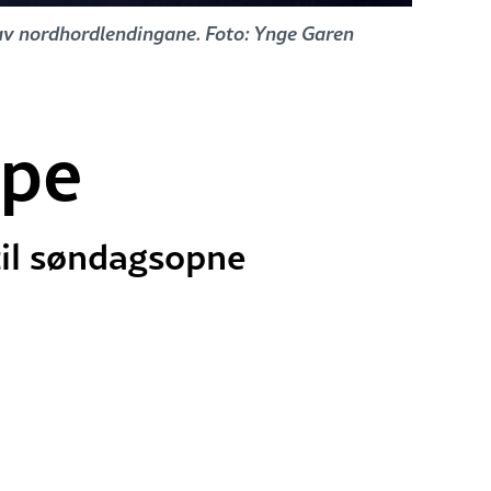
t av nordhordlendingane. Foto: Ynge Garen
ope
til søndagsopne