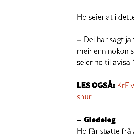
Ho seier at i dett
– Dei har sagt ja
meir enn nokon si
seier ho til avis
LES OGSÅ:
KrF 
snur
Gledeleg
–
Ho får støtte frå