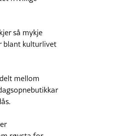
skjer så mykje
r blant kulturlivet
rdelt mellom
ndagsopnebutikkar
dås.
er
om røysta for