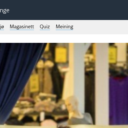
unge
jø
Magasinett
Quiz
Meining