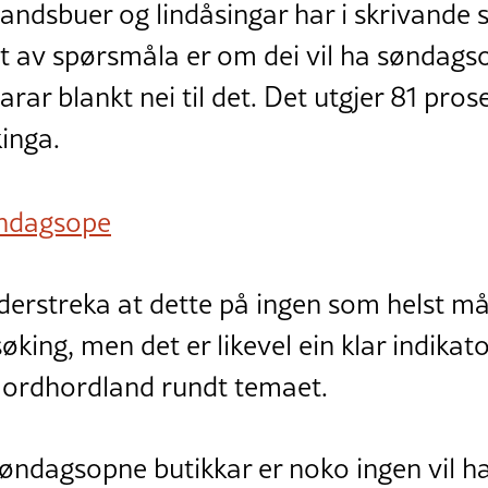
andsbuer og lindåsingar har i skrivande 
t av spørsmåla er om dei vil ha søndags
rar blankt nei til det. Det utgjer 81 pro
inga.
øndagsope
nderstreka at dette på ingen som helst må
øking, men det er likevel ein klar indikat
Nordhordland rundt temaet.
søndagsopne butikkar er noko ingen vil ha