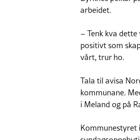
arbeidet.
– Tenk kva dette v
positivt som skapa
vårt, trur ho.
Tala til avisa No
kommunane. Medan
i Meland og på Ra
Kommunestyret i 
sundagsopnebutik