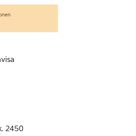
jonen
avisa
k. 2450