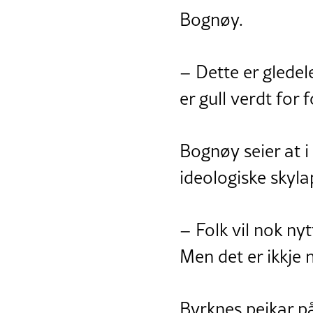
Bognøy.
– Dette er gledel
er gull verdt for f
Bognøy seier at i
ideologiske skyl
– Folk vil nok nyt
Men det er ikkje n
Byrknes peikar på