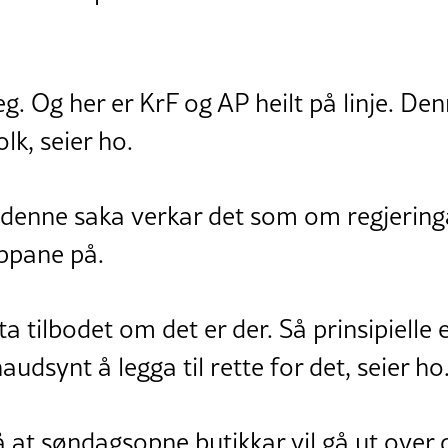
eg. Og her er KrF og AP heilt på linje. D
olk, seier ho.
 denne saka verkar det som om regjeringa
appane på.
ta tilbodet om det er der. Så prinsipielle e
audsynt å legga til rette for det, seier ho
 at søndagsopne butikkar vil gå ut over de