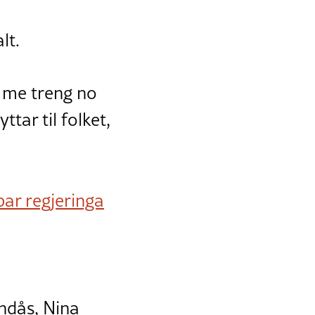
lt.
m me treng no
tar til folket,
ar regjeringa
indås, Nina