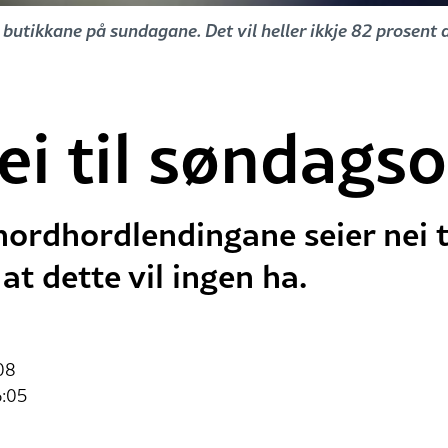
 butikkane på sundagane. Det vil heller ikkje 82 prosen
ei til søndags
nordhordlendingane seier nei 
 at dette vil ingen ha.
08
6:05