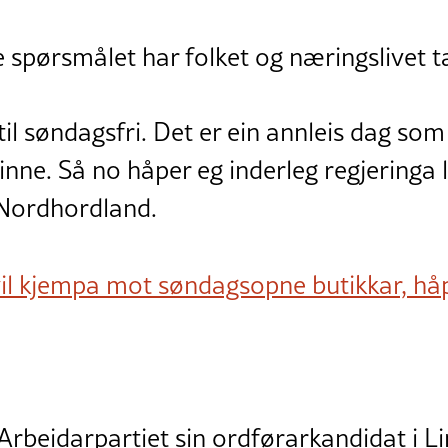
e spørsmålet har folket og næringslivet ta
 til søndagsfri. Det er ein annleis dag so
nne. Så no håper eg inderleg regjeringa lyt
a Nordhordland.
vil kjempa mot søndagsopne butikkar, håp
 Arbeidarpartiet sin ordførarkandidat i L