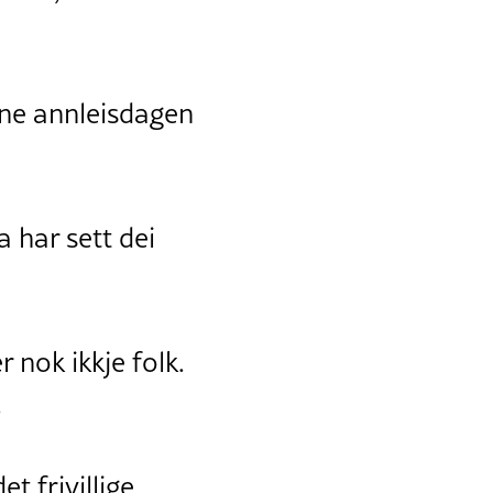
enne annleisdagen
 har sett dei
r nok ikkje folk.
.
t frivillige