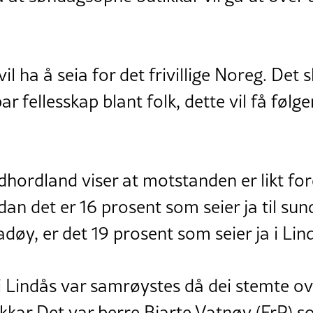
il ha å seia for det frivillige Noreg. Det 
r fellesskap blant folk, dette vil få følge
rdhordland viser at motstanden er likt fo
 det er 16 prosent som seier ja til su
døy, er det 19 prosent som seier ja i Lin
Lindås var samrøystes då dei stemte ov
kar Det var berre Bjarte Vatnøy (FrP) s