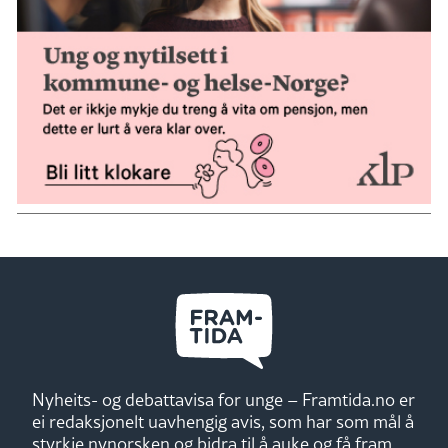
Nyheits- og debattavisa for unge – Framtida.no er
ei redaksjonelt uavhengig avis, som har som mål å
styrkje nynorsken og bidra til å auke og få fram