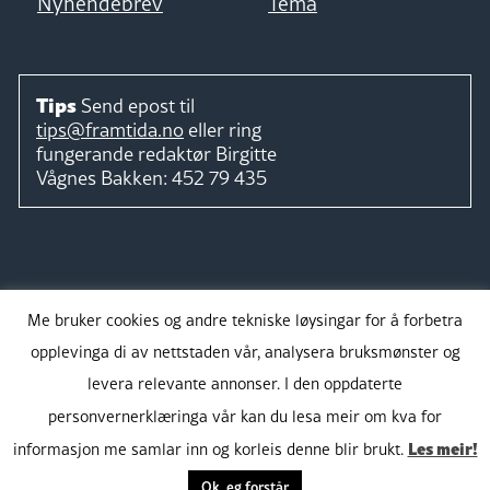
Nyhendebrev
Tema
Tips
Send epost til
tips@framtida.no
eller ring
fungerande redaktør
Birgitte
Vågnes Bakken:
452 79 435
Følg
Me bruker cookies og andre tekniske løysingar for å forbetra
opplevinga di av nettstaden vår, analysera bruksmønster og
levera relevante annonser. I den oppdaterte
personvernerklæringa vår kan du lesa meir om kva for
Takk for støtta:
Les meir!
informasjon me samlar inn og korleis denne blir brukt.
Ok, eg forstår