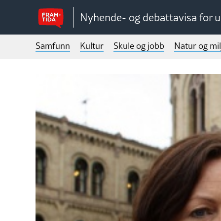
Nyhende- og debattavisa for 
Samfunn
Kultur
Skule og jobb
Natur og mil