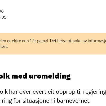
06
6:05
len er eldre enn 1 år gamal. Det betyr at noko av informas
tert.
olk med uromelding
lk har overlevert eit opprop til regjering
ring for situasjonen i barnevernet.