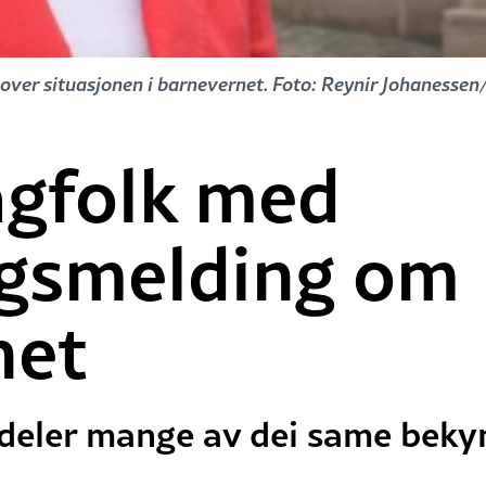
over situasjonen i barnevernet. Foto: Reynir Johanessen
agfolk med
gsmelding om
net
 deler mange av dei same bek