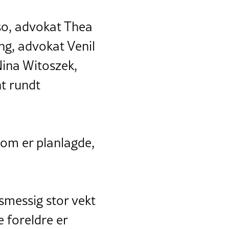
so, advokat Thea
ng, advokat Venil
Nina Witoszek,
nt rundt
r som er planlagde,
smessig stor vekt
e foreldre er