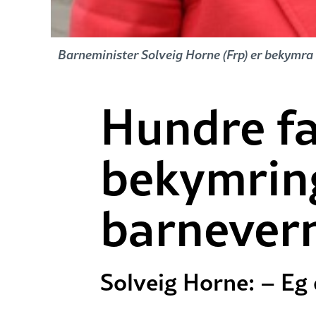
Barneminister Solveig Horne (Frp) er bekymra 
Hundre f
bekymrin
barnever
Solveig Horne: – Eg