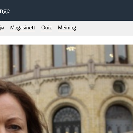
unge
jø
Magasinett
Quiz
Meining