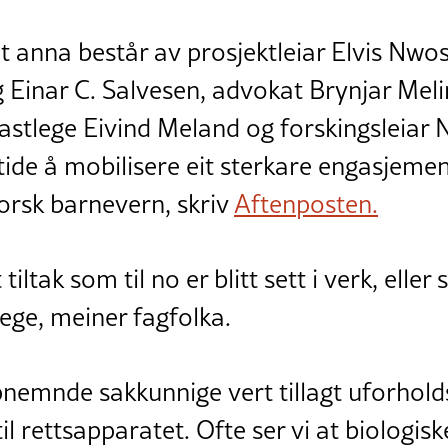
 anna består av prosjektleiar Elvis Nwo
 Einar C. Salvesen, advokat Brynjar Meli
fastlege Eivind Meland og forskingsleiar 
tide å mobilisere eit sterkare engasjeme
orsk barnevern, skriv
Aftenposten.
tiltak som til no er blitt sett i verk, elle
elege, meiner fagfolka.
emnde sakkunnige vert tillagt uforhold
l rettsapparatet. Ofte ser vi at biologisk