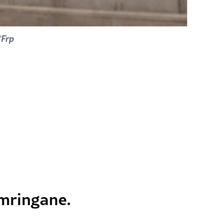
/Frp
ymringane.