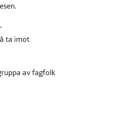
vesen.
r
 å ta imot
ruppa av fagfolk