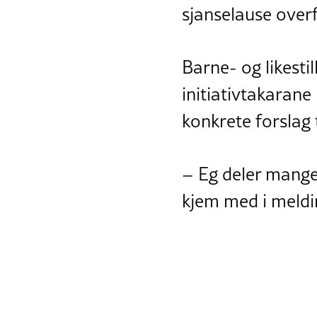
sjanselause overf
Barne- og likestil
initiativtakarane 
konkrete forslag 
– Eg deler mang
kjem med i meldi