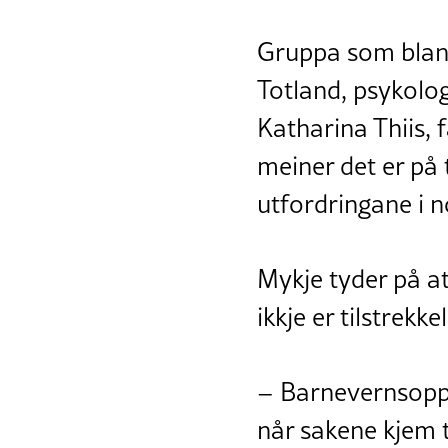
Gruppa som blant
Totland, psykolog
Katharina Thiis, 
meiner det er på 
utfordringane i n
Mykje tyder på at 
ikkje er tilstrekk
– Barnevernsoppn
når sakene kjem ti