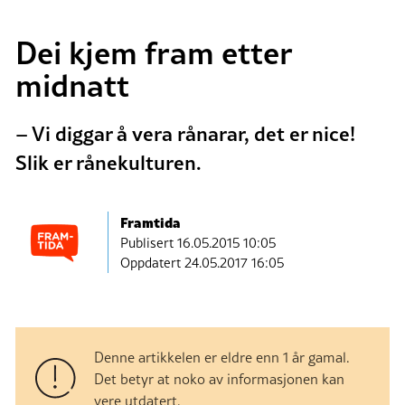
Dei kjem fram etter
midnatt
– Vi diggar å vera rånarar, det er nice!
Slik er rånekulturen.
Framtida
Publisert
16.05.2015 10:05
Oppdatert 24.05.2017 16:05
Denne artikkelen er eldre enn 1 år gamal.
Det betyr at noko av informasjonen kan
vere utdatert.