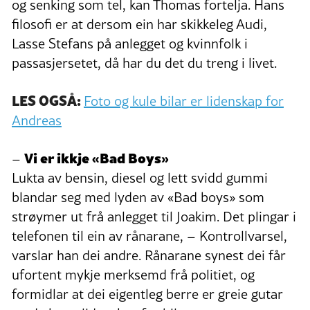
og senking som tel, kan Thomas fortelja. Hans
filosofi er at dersom ein har skikkeleg Audi,
Lasse Stefans på anlegget og kvinnfolk i
passasjersetet, då har du det du treng i livet.
LES OGSÅ:
Foto og kule bilar er lidenskap for
Andreas
Vi er ikkje «Bad Boys»
–
Lukta av bensin, diesel og lett svidd gummi
blandar seg med lyden av «Bad boys» som
strøymer ut frå anlegget til Joakim. Det plingar i
telefonen til ein av rånarane, – Kontrollvarsel,
varslar han dei andre. Rånarane synest dei får
ufortent mykje merksemd frå politiet, og
formidlar at dei eigentleg berre er greie gutar