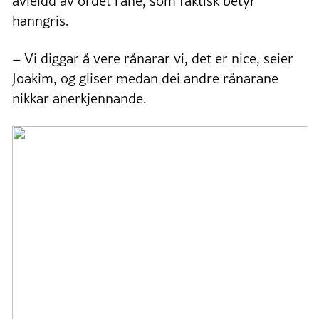
avleidd av ordet råne, som faktisk betyr
hanngris.
–
Vi diggar å vere rånarar vi, det er nice, seier
Joakim, og gliser medan dei andre rånarane
nikkar anerkjennande.