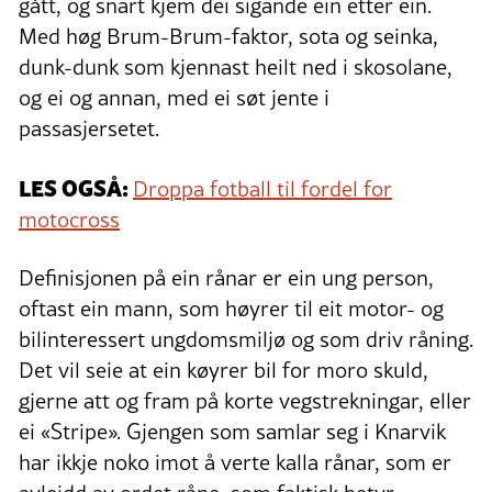
gått, og snart kjem dei sigande ein etter ein.
Med høg Brum-Brum-faktor, sota og seinka,
dunk-dunk som kjennast heilt ned i skosolane,
og ei og annan, med ei søt jente i
passasjersetet.
LES OGSÅ:
Droppa fotball til fordel for
motocross
Definisjonen på ein rånar er ein ung person,
oftast ein mann, som høyrer til eit motor- og
bilinteressert ungdomsmiljø og som driv råning.
Det vil seie at ein køyrer bil for moro skuld,
gjerne att og fram på korte vegstrekningar, eller
ei «Stripe». Gjengen som samlar seg i Knarvik
har ikkje noko imot å verte kalla rånar, som er