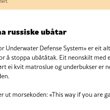
tert.
a russiske ubåtar
or Underwater Defense System» er eit alt
or å stoppa ubåtåtak. Eit neonskilt med 
rt ei kvit matroslue og underbukser er no
den.
 ut morsekoden: «This way if you are ga