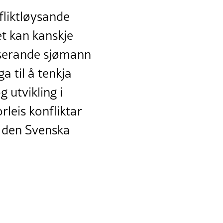
liktløysande
et kan kanskje
voserande sjømann
 til å tenkja
 utvikling i
leis konfliktar
 i den Svenska