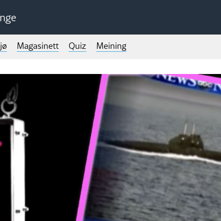
unge
jø
Magasinett
Quiz
Meining