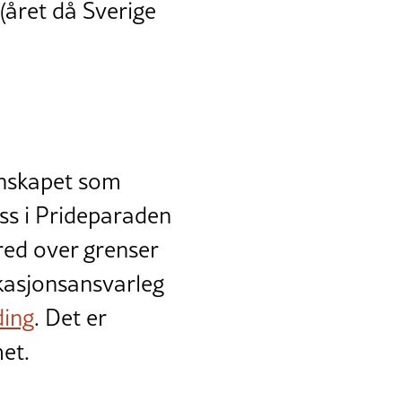
(året då Sverige
nnskapet som
oss i Prideparaden
fred over grenser
ikasjonsansvarleg
ding
. Det er
et.