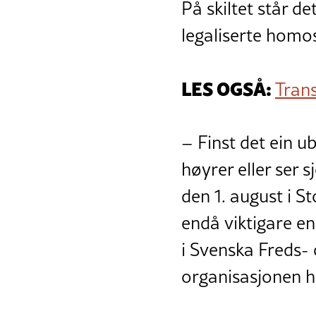
På skiltet står d
legaliserte homos
LES OGSÅ:
Trans
– Finst det ein 
høyrer eller ser 
den 1. august i S
endå viktigare e
i Svenska Freds-
organisasjonen h