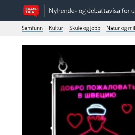
Nyhende- og debattavisa for 
Samfunn
Kultur
Skule og jobb
Natur og mil