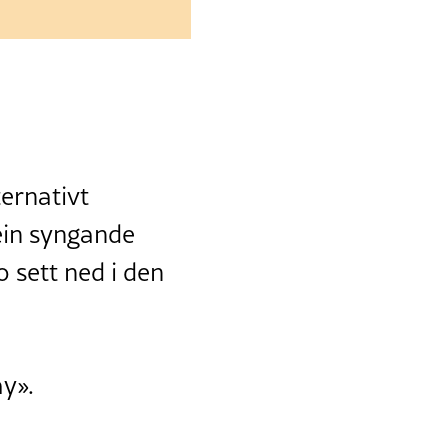
ernativt
ein syngande
 sett ned i den
y».