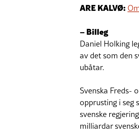
ARE KALVØ:
Om 
– Billeg
Daniel Holking le
av det som den sv
ubåtar.
Svenska Freds- o
opprusting i seg sj
svenske regjerin
milliardar svensk