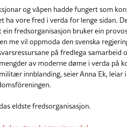
sjonar og våpen hadde fungert som konf
t ha vore fred i verda for lenge sidan. D
at ein fredsorganisasjon bruker ein pro
n me vil oppmoda den svenska regjeringa
svarsressursane på fredlega samarbeid og
t mengder av moderne døme i verda på kor
militær innblanding, seier Anna Ek, leiar
edomsföreningen.
das eldste fredsorganisasjon.