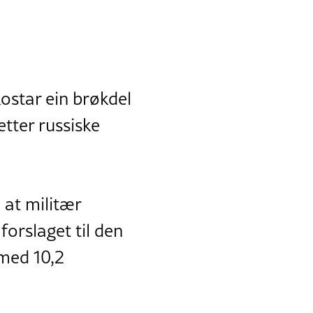
ostar ein brøkdel
tter russiske
at militær
 forslaget til den
 med 10,2