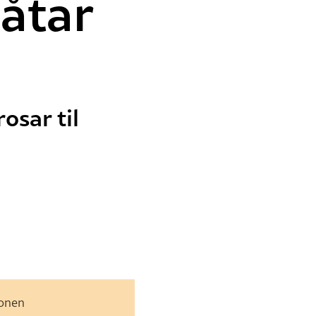
åtar
osar til
jonen