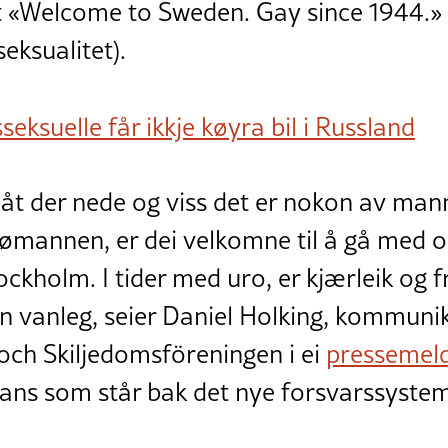
et «Welcome to Sweden. Gay since 1944.» 
eksualitet).
seksuelle får ikkje køyra bil i Russland
ubåt der nede og viss det er nokon av ma
sjømannen, er dei velkomne til å gå med 
tockholm. I tider med uro, er kjærleik og 
nn vanleg, seier Daniel Holking, kommun
 och Skiljedomsföreningen i ei
pressemel
ans som står bak det nye forsvarssystem