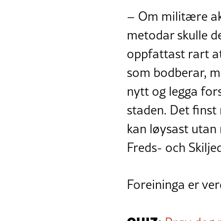
– Om militære ak
metodar skulle de
oppfattast rart 
som bodberar, me
nytt og legga for
staden. Det fins
kan løysast utan 
Freds- och Skilj
Foreininga er ver