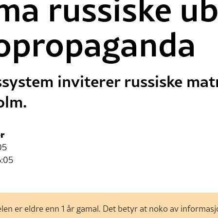
ma russiske ub
opropaganda
system inviterer russiske matr
olm.
r
05
6:05
len er eldre enn 1 år gamal. Det betyr at noko av informas