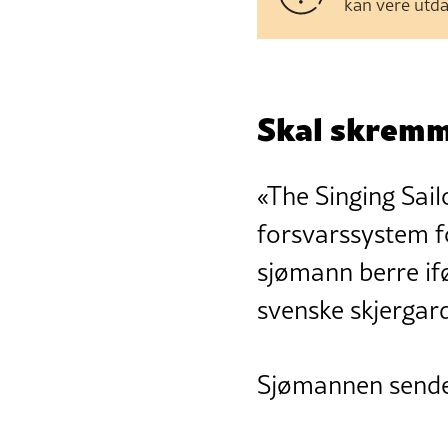
kan vere utda
Skal skremm
«The Singing Sail
forsvarssystem f
sjømann berre ifø
svenske skjergar
Sjømannen sender