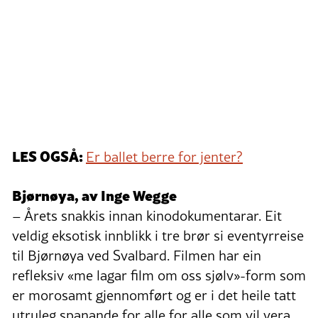
LES OGSÅ:
Er ballet berre for jenter?
Bjørnøya, av Inge Wegge
– Årets snakkis innan kinodokumentarar. Eit
veldig eksotisk innblikk i tre brør si eventyrreise
til Bjørnøya ved Svalbard. Filmen har ein
refleksiv «me lagar film om oss sjølv»-form som
er morosamt gjennomført og er i det heile tatt
utruleg spanande for alle for alle som vil vera