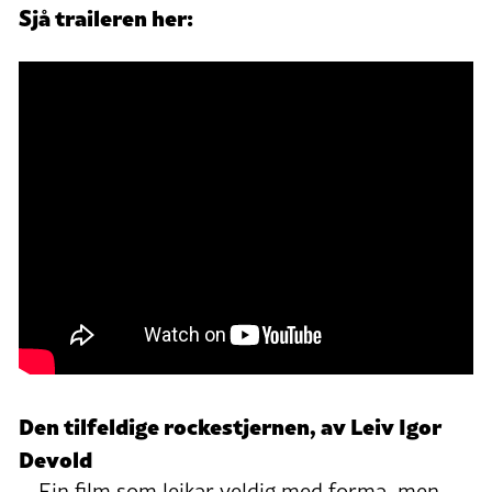
Sjå traileren her:
Den tilfeldige rockestjernen, av Leiv Igor
Devold
– Ein film som leikar veldig med forma, men