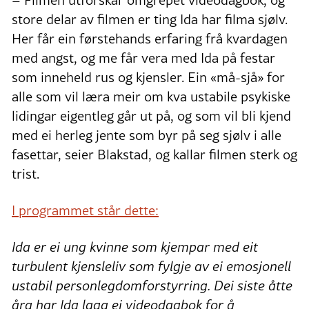
– Filmen utforskar omgrepet videodagbok, og
store delar av filmen er ting Ida har filma sjølv.
Her får ein førstehands erfaring frå kvardagen
med angst, og me får vera med Ida på festar
som inneheld rus og kjensler. Ein «må-sjå» for
alle som vil læra meir om kva ustabile psykiske
lidingar eigentleg går ut på, og som vil bli kjend
med ei herleg jente som byr på seg sjølv i alle
fasettar, seier Blakstad, og kallar filmen sterk og
trist.
I programmet står dette:
Ida er ei ung kvinne som kjempar med eit
turbulent kjensleliv som fylgje av ei emosjonell
ustabil personlegdomforstyrring. Dei siste åtte
åra har Ida laga ei videodagbok for å