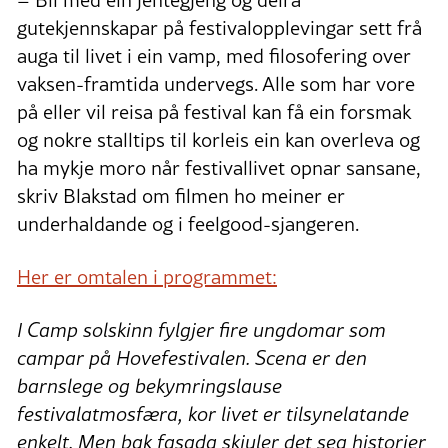
– Bli med ein jentegjeng og deira
gutekjennskapar på festivalopplevingar sett frå
auga til livet i ein vamp, med filosofering over
vaksen-framtida undervegs. Alle som har vore
på eller vil reisa på festival kan få ein forsmak
og nokre stalltips til korleis ein kan overleva og
ha mykje moro når festivallivet opnar sansane,
skriv Blakstad om filmen ho meiner er
underhaldande og i feelgood-sjangeren.
Her er omtalen i programmet:
I Camp solskinn fylgjer fire ungdomar som
campar på Hovefestivalen. Scena er den
barnslege og bekymringslause
festivalatmosfæra, kor livet er tilsynelatande
enkelt.
Men bak fasada skjuler det seg historier