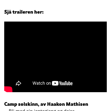
Sjå traileren her:
Camp solskinn, av Haakon Mathisen