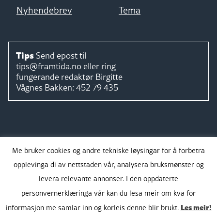
Nyhendebrev
Tema
Tips
Send epost til
tips@framtida.no
eller ring
fungerande redaktør
Birgitte
Vågnes Bakken:
452 79 435
Følg
Me bruker cookies og andre tekniske løysingar for å forbetra
opplevinga di av nettstaden vår, analysera bruksmønster og
levera relevante annonser. I den oppdaterte
personvernerklæringa vår kan du lesa meir om kva for
Takk for støtta:
Les meir!
informasjon me samlar inn og korleis denne blir brukt.