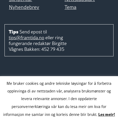
Nyhendebrev
Tema
Tips
Send epost til
tips@framtida.no
eller ring
fungerande redaktør
Birgitte
Vågnes Bakken:
452 79 435
Følg
Me bruker cookies og andre tekniske løysingar for å forbetra
opplevinga di av nettstaden vår, analysera bruksmønster og
levera relevante annonser. I den oppdaterte
personvernerklæringa vår kan du lesa meir om kva for
Takk for støtta:
Les meir!
informasjon me samlar inn og korleis denne blir brukt.