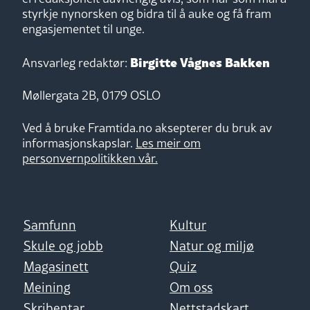
styrkje nynorsken og bidra til å auke og få fram
engasjementet til unge.
Birgitte Vågnes Bakken
Ansvarleg redaktør:
Møllergata 2B, 0179 OSLO
Ved å bruke Framtida.no aksepterer du bruk av
informasjonskapslar.
Les meir om
personvernpolitikken vår.
Samfunn
Kultur
Skule og jobb
Natur og miljø
Magasinett
Quiz
Meining
Om oss
Skribentar
Nettstadskart