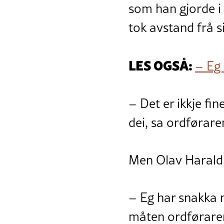
som han gjorde i 
tok avstand frå s
LES OGSÅ:
– Eg 
– Det er ikkje fi
dei, sa ordføraren
Men Olav Harald 
– Eg har snakka 
måten ordføraren