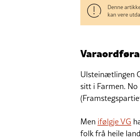
Denne artikke
kan vere utda
Varaordføra
Ulsteinætlingen O
sitt i Farmen. No
(Framstegspartiet
Men
ifølgje VG
ha
folk frå heile l