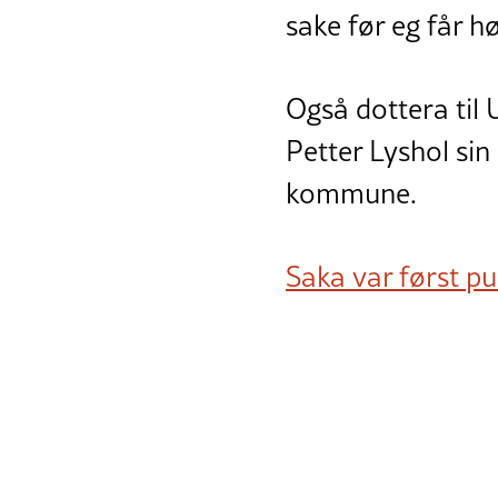
sake før eg får h
Også dottera til 
Petter Lyshol si
kommune.
Saka var først pub