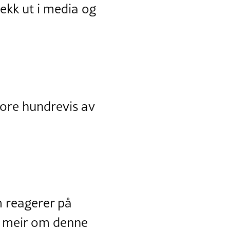
ekk ut i media og
 vore hundrevis av
 reagerer på
ie meir om denne