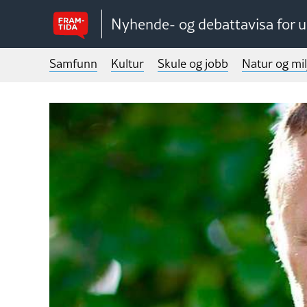
Nyhende- og debattavisa for 
Samfunn
Kultur
Skule og jobb
Natur og mil