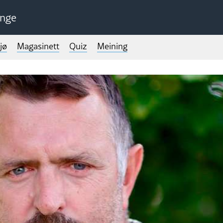
unge
jø
Magasinett
Quiz
Meining