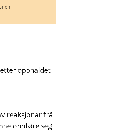
jonen
 etter opphaldet
av reaksjonar frå
unne oppføre seg