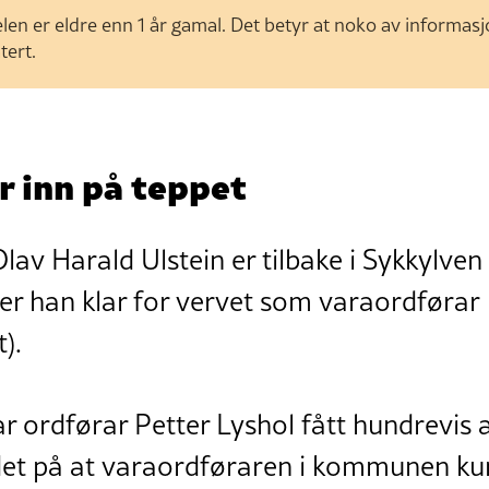
len er eldre enn 1 år gamal. Det betyr at noko av informas
tert.
r inn på teppet
lav Harald Ulstein er tilbake i Sykkylven
 er han klar for vervet som varaordførar
).
r ordførar Petter Lyshol fått hundrevis 
andet på at varaordføraren i kommunen k