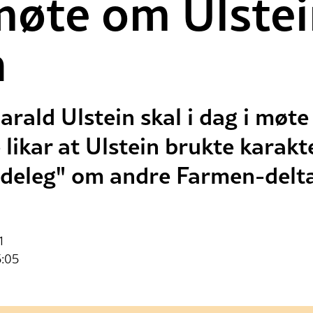
øte om Ulstei
n
rald Ulstein skal i dag i møte
 likar at Ulstein brukte karakt
deleg" om andre Farmen-delta
1
5:05