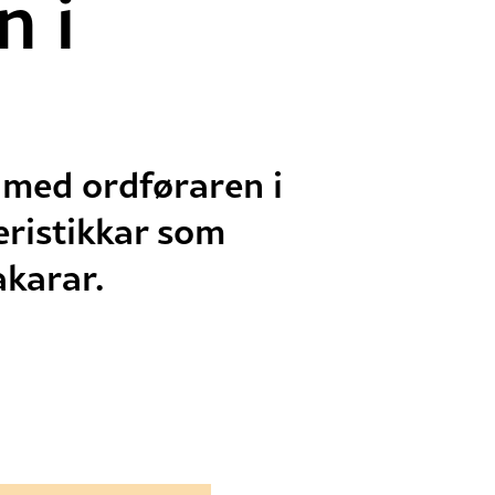
n i
 med ordføraren i
eristikkar som
karar.