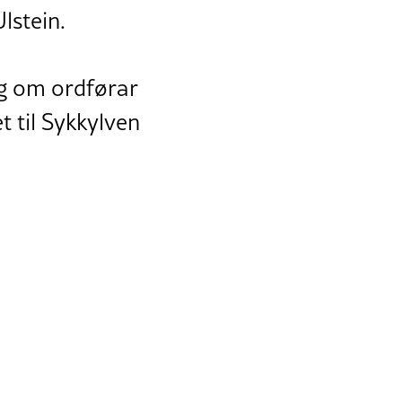
lstein.
dig om ordførar
 til Sykkylven