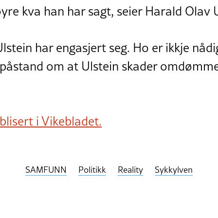
øyre kva han har sagt, seier Harald Olav U
Ulstein har engasjert seg. Ho er ikkje nå
n påstand om at Ulstein skader omdømmet
lisert i Vikebladet.
SAMFUNN
Politikk
Reality
Sykkylven