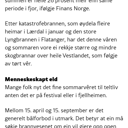
summen er heile 26 prosent meir enn same
periode i fjor, ifølgje Finans Norge.
Etter katastrofebrannen, som øydela fleire
heimar i Lærdal i januar og den store
Lyngbrannen i Flatanger, har det denne våren
og sommaren vore ei rekkje større og mindre
skogbrannar over heile Vestlandet, som følgje
av tørt vêr.
Menneskeskapt eld
Mange folk nyt det fine sommarvêret til teltliv
anten det er på festival eller i fjellheimen.
Mellom 15. april og 15. september er det
generelt bålforbod i utmark. Det betyr at ein må
søkje brannvesenet om ein vil gjere opp open