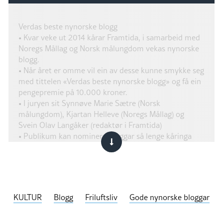
Verdas beste nynorske blogg
• Kvar veke ut 2014 kårar Framtida, i samarbeid med
Noregs Mållag og Norsk målungdom vekas nynorske
blogg.
• Når året er omme vil ein av desse kunne smykke seg
med tittelen «Verdas beste nynorske blogg» og få ein
pengepremie på 10.000 kroner.
• I juryen sit Synnøve Marie Sætre (Norsk
målungdom), Kjartan Helleve (Noregs Mållag) og
Svein Olav Langåker (redaktør i Framtida)
• Publikum kan nominere bloggar så lenge kåringa
føregår.
KULTUR
Blogg
Friluftsliv
Gode nynorske bloggar