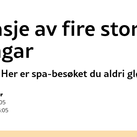
sje av fire sto
ngar
 Her er spa-besøket du aldri g
r
:05
5:05