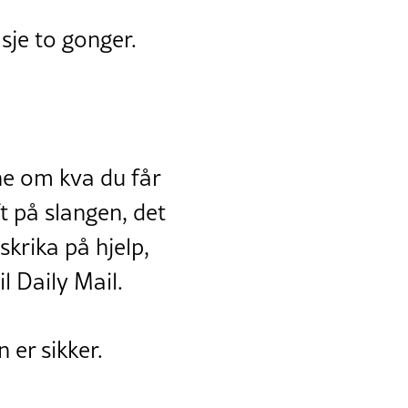
sje to gonger.
ne om kva du får
uft på slangen, det
skrika på hjelp,
l Daily Mail.
er sikker.