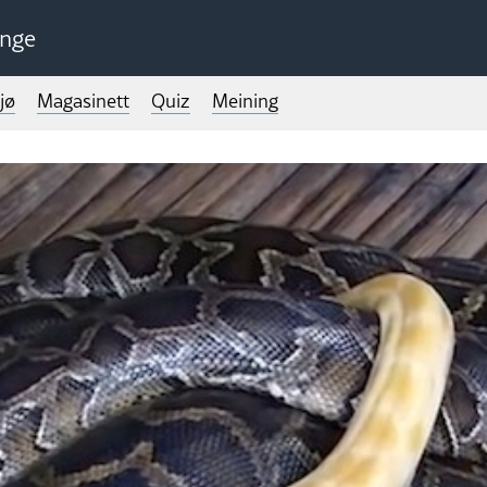
unge
jø
Magasinett
Quiz
Meining