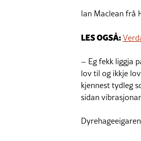
Ian Maclean frå H
LES OGSÅ:
Verd
– Eg fekk liggja
lov til og ikkje lo
kjennest tydleg so
sidan vibrasjonan
Dyrehageeigaren 