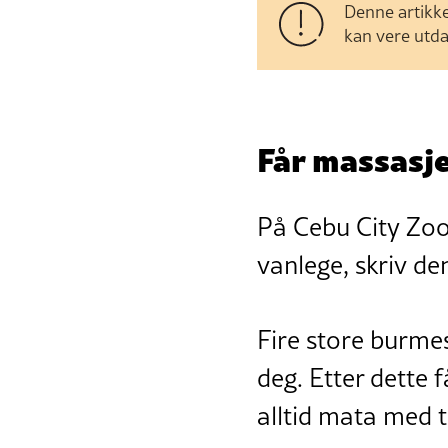
Denne artikke
kan vere utda
Får massasje
På Cebu City Zoo 
vanlege, skriv de
Fire store burmes
deg. Etter dette f
alltid mata med t