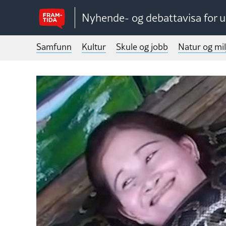
Nyhende- og debattavisa for 
Samfunn
Kultur
Skule og jobb
Natur og mil