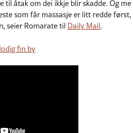
e til åtak om dei ikkje blir skadde. Og me
leste som får massasje er litt redde først
an, seier Romarate til
Daily Mail
.
lodig fin by