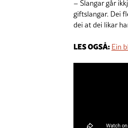
– Slangar går ikkj
giftslangar. Dei f
dei at dei likar h
LES OGSÅ:
Ein b