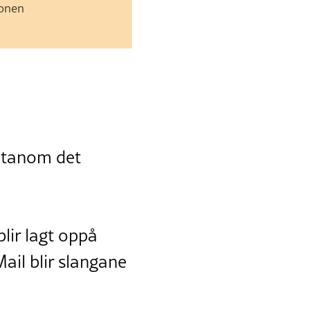
jonen
 utanom det
lir lagt oppå
Mail blir slangane