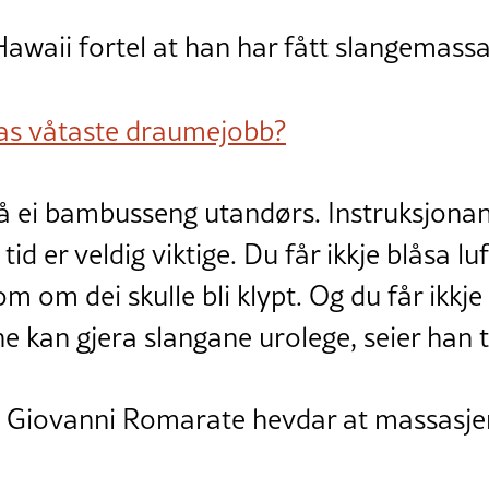
awaii fortel at han har fått slangemassa
as våtaste draumejobb?
 på ei bambusseng utandørs. Instruksjona
v tid er veldig viktige. Du får ikkje blåsa l
m om dei skulle bli klypt. Og du får ikkje 
e kan gjera slangane urolege, seier han ti
Giovanni Romarate hevdar at massasjen 