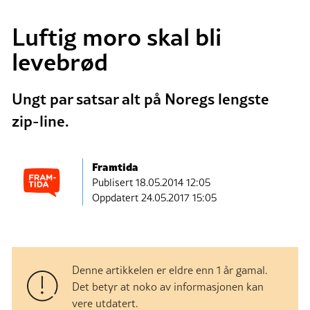
Luftig moro skal bli
levebrød
Ungt par satsar alt på Noregs lengste
zip-line.
Framtida
Publisert
18.05.2014 12:05
Oppdatert 24.05.2017 15:05
Denne artikkelen er eldre enn 1 år gamal.
Det betyr at noko av informasjonen kan
vere utdatert.