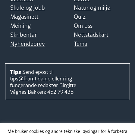
Skule og jobb
Natur og miljø
Magasinett
Quiz
Meining
Om oss
Skribentar
Nettstadskart
Nyhendebrev
Tema
Tips
Send epost til
tips@framtida.no
eller ring
fungerande redaktør
Birgitte
Vågnes Bakken:
452 79 435
Følg
Me bruker cookies og andre tekniske løysingar for å forbetra