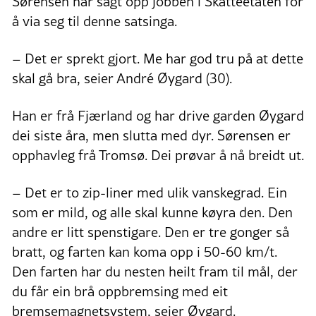
Sørensen har sagt opp jobben i Skatteetaten for
å via seg til denne satsinga.
– Det er sprekt gjort. Me har god tru på at dette
skal gå bra, seier André Øygard (30).
Han er frå Fjærland og har drive garden Øygard
dei siste åra, men slutta med dyr. Sørensen er
opphavleg frå Tromsø. Dei prøvar å nå breidt ut.
– Det er to zip-liner med ulik vanskegrad. Ein
som er mild, og alle skal kunne køyra den. Den
andre er litt spenstigare. Den er tre gonger så
bratt, og farten kan koma opp i 50-60 km/t.
Den farten har du nesten heilt fram til mål, der
du får ein brå oppbremsing med eit
bremsemagnetsystem, seier Øygard.