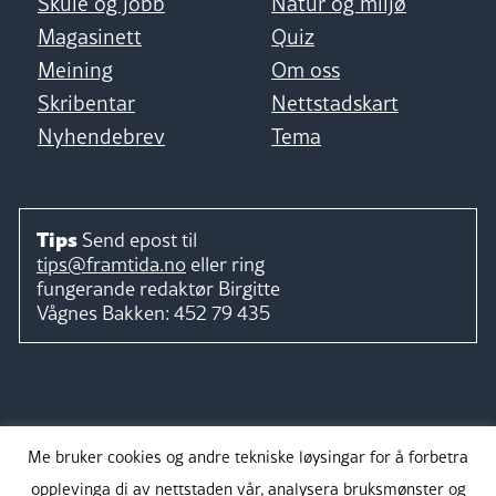
Skule og jobb
Natur og miljø
Magasinett
Quiz
Meining
Om oss
Skribentar
Nettstadskart
Nyhendebrev
Tema
Tips
Send epost til
tips@framtida.no
eller ring
fungerande redaktør
Birgitte
Vågnes Bakken:
452 79 435
Følg
Me bruker cookies og andre tekniske løysingar for å forbetra
opplevinga di av nettstaden vår, analysera bruksmønster og