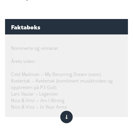
Faktaboks
Nominerte og vinnarar:
Årets video:
Cold Mailman – My Recurring Dream (vann)
Kvelertak – Kvelertak (kombinert musikkvideo og
opptreden på P3 Gull)
Lars Vaular – Legender
Nico & Vinz – Am I Wrong
Nico & Vinz – In Your Arms
Årets regissør