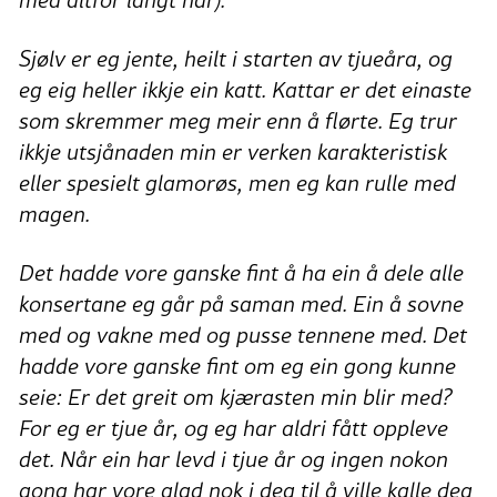
med altfor langt hår).
Sjølv er eg jente, heilt i starten av tjueåra, og
eg eig heller ikkje ein katt. Kattar er det einaste
som skremmer meg meir enn å flørte. Eg trur
ikkje utsjånaden min er verken karakteristisk
eller spesielt glamorøs, men eg kan rulle med
magen.
Det hadde vore ganske fint å ha ein å dele alle
konsertane eg går på saman med. Ein å sovne
med og vakne med og pusse tennene med. Det
hadde vore ganske fint om eg ein gong kunne
seie: Er det greit om kjærasten min blir med?
For eg er tjue år, og eg har aldri fått oppleve
det. Når ein har levd i tjue år og ingen nokon
gong har vore glad nok i deg til å ville kalle deg