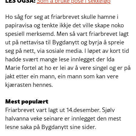
LES OGSÅ:
Som å bruke pose i sekkeløp
Ho såg for seg at friarbrevet skulle hamne i
papiravisa og tenkte ikkje det ville skape noko
spesiell merksemd. Men så vart friarbrevet lagt
ut på nettavisa til Bygdanytt og byrja å spreie
seg på nett, via sosiale media. I løpet av kort tid
hadde svært mange lese innlegget der Ida
Marie fortel at ho er lei av å vere singel og er på
jakt etter ein mann, ein mann som kan vere
kjærasten hennes.
Mest populært
Friarbrevet vart lagt ut 14.desember. Sjølv
halvanna veke seinare er innlegget den mest
lesne saka på Bygdanytt sine sider.