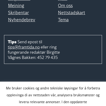
Meining
Om oss
Skribentar
Nettstadskart
Nyhendebrev
Tema
Tips
Send epost til
tips@framtida.no
eller ring
fungerande redaktør
Birgitte
Vågnes Bakken:
452 79 435
Følg
Me bruker cookies og andre tekniske løysingar for å forbetra
opplevinga di av nettstaden vår, analysera bruksmønster og
levera relevante annonser. I den oppdaterte