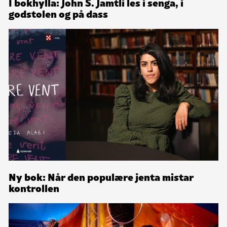
I bokhylla: John S. Jamtli les i senga, i
godstolen og på dass
Ny bok: Når den populære jenta mistar
kontrollen