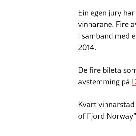
Ein egen jury har 
vinnarane. Fire av
i samband med ei
2014.
De fire bileta so
avstemming på
D
Kvart vinnarstad f
of Fjord Norway”-