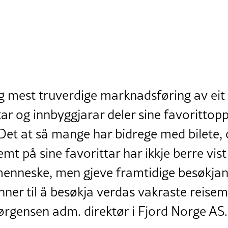
g mest truverdige marknadsføring av eit 
star og innbyggjarar deler sine favoritto
 Det at så mange har bidrege med bilete,
t på sine favorittar har ikkje berre vis
 menneske, men gjeve framtidige besøkjan
nner til å besøkja verdas vakraste reisem
 Jørgensen adm. direktør i Fjord Norge AS.