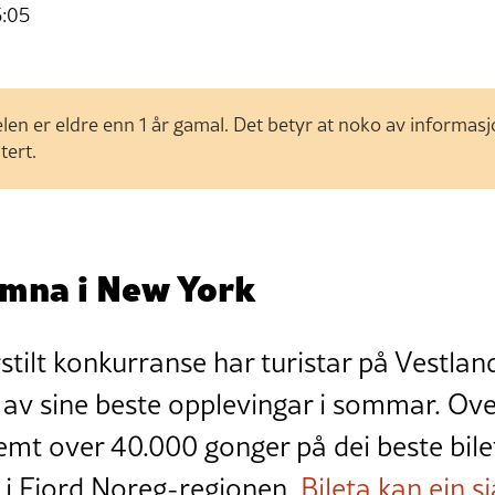
5:05
len er eldre enn 1 år gamal. Det betyr at noko av informas
tert.
amna i New York
tilt konkurranse har turistar på Vestlan
e av sine beste opplevingar i sommar. Ov
mt over 40.000 gonger på dei beste bile
e i Fjord Noreg-regionen.
Bileta kan ein s