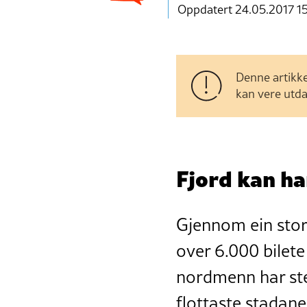
Oppdatert 24.05.2017 1
Denne artikke
kan vere utda
Fjord kan h
Gjennom ein stors
over 6.000 bilet
nordmenn har ste
flottaste stadan