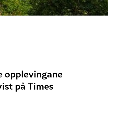
te opplevingane
 vist på Times