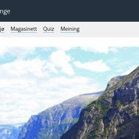
unge
jø
Magasinett
Quiz
Meining