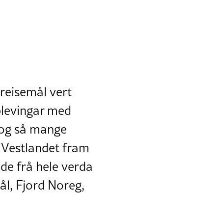
reisemål vert
pplevingar med
 og så mange
t Vestlandet fram
de frå hele verda
ål, Fjord Noreg,