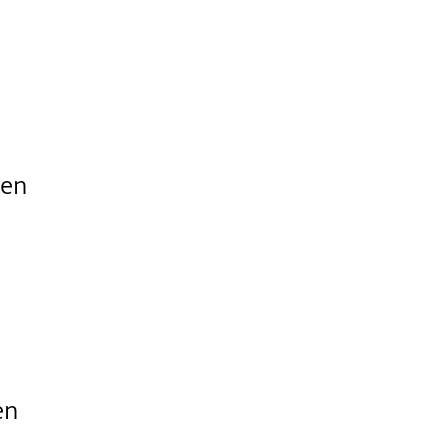
den
d
en