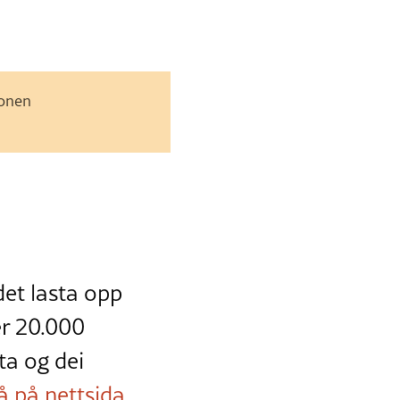
jonen
det lasta opp
er 20.000
ta og dei
jå på nettsida