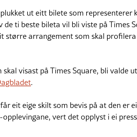
plukket ut eitt bilete som representerer k
 de ti beste bileta vil bli viste på Times
t større arrangement som skal profilera 
m skal visast på Times Square, bli valde ut
agbladet
.
år eit eige skilt som bevis på at den er ei
opplevingane, vert det opplyst i ei pres