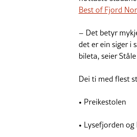
Best of Fjord No
– Det betyr mykj
det er ein siger i
bileta, seier Stål
Dei ti med flest 
• Preikestolen
• Lysefjorden og