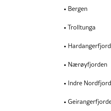
• Bergen
• Trolltunga
• Hardangerfjor
• Nærøyfjorden
• Indre Nordfjor
• Geirangerfjord