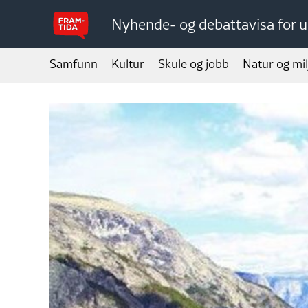
Nyhende- og debattavisa for 
Samfunn
Kultur
Skule og jobb
Natur og mil