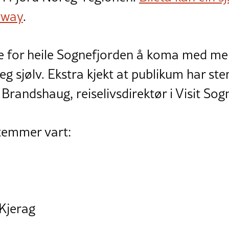
rway
.
e for heile Sognefjorden å koma med mell
 seg sjølv. Ekstra kjekt at publikum har s
e Brandshaug, reiselivsdirektør i Visit Sog
stemmer vart:
 Kjerag