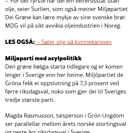
– For det fyrste har dei ein velferdsstat utan
olje, seier Surlien, som også meiner Miljøpartiet
Dei Grøne kan lære mykje av sine svenske brør.
MDG vil på sikt avvikla oljeindustrien i Noreg.
LES OGSÅ:
– Søler olje på kvinnekampen
Miljøparti med asylpolitikk
Den grøne bølgja starta tidlegare og er komen
lenger i Sverige enn her heime. Miljöpartiet de
Gröna fekk ei oppslutning på 7,3 prosent ved
førre riksdagsval, noko som gjer dei til Sveriges
tredje største parti.
Magda Rasmusson, talsperson i Grön Ungdom
ser parallellar mellom årets norske stortingsval
og neste års riksdagsval i Sverige.