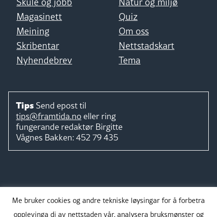
Skule og jobb
Natur og miljø
Magasinett
Quiz
Meining
Om oss
Skribentar
Nettstadskart
Nyhendebrev
Tema
Tips
Send epost til
tips@framtida.no
eller ring
fungerande redaktør
Birgitte
Vågnes Bakken:
452 79 435
Følg
Me bruker cookies og andre tekniske løysingar for å forbetra
opplevinga di av nettstaden vår, analysera bruksmønster og