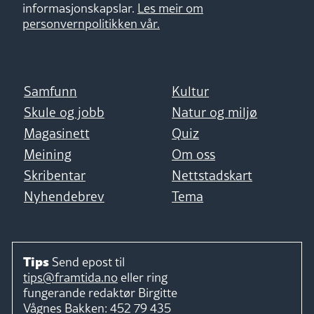
informasjonskapslar.
Les meir om
personvernpolitikken vår.
Samfunn
Kultur
Skule og jobb
Natur og miljø
Magasinett
Quiz
Meining
Om oss
Skribentar
Nettstadskart
Nyhendebrev
Tema
Tips
Send epost til
tips@framtida.no
eller ring
fungerande redaktør
Birgitte
Vågnes Bakken:
452 79 435