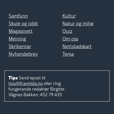
Samfunn
Kultur
Skule og jobb
Natur og miljø
Magasinett
Quiz
Meining
Om oss
Skribentar
Nettstadskart
Nyhendebrev
Tema
Tips
Send epost til
tips@framtida.no
eller ring
fungerande redaktør
Birgitte
Vågnes Bakken:
452 79 435