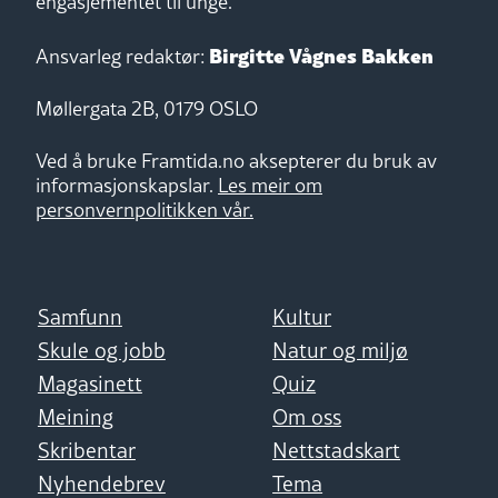
engasjementet til unge.
Birgitte Vågnes Bakken
Ansvarleg redaktør:
Møllergata 2B, 0179 OSLO
Ved å bruke Framtida.no aksepterer du bruk av
informasjonskapslar.
Les meir om
personvernpolitikken vår.
Samfunn
Kultur
Skule og jobb
Natur og miljø
Magasinett
Quiz
Meining
Om oss
Skribentar
Nettstadskart
Nyhendebrev
Tema