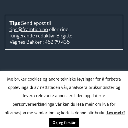
Tips
Send epost til
tips@framtida.no
eller ring
fungerande redaktør
Birgitte
Vågnes Bakken:
452 79 435
Følg
Me bruker cookies og andre tekniske løysingar for å forbetra
opplevinga di av nettstaden vår, analysera bruksmønster og
levera relevante annonser. I den oppdaterte
personvernerklæringa vår kan du lesa meir om kva for
Takk for støtta:
Les meir!
informasjon me samlar inn og korleis denne blir brukt.
Ok, eg forstår