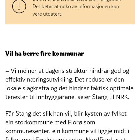
Det betyr at noko av informasjonen kan
vere utdatert.
Vil ha berre fire kommunar
– Vi meiner at dagens struktur hindrar god og
effektiv næringsutvikling. Det reduserer den
lokale slagkrafta og det hindrar faktisk optimale
tenester til innbyggjarane, seier Stang til NRK.
Får Stang det slik han vil, blir kysten av fylket
ein storkommune med Florø som
kommunesenter, ein kommune vil liggje midt i
fylket med Førde som senter, Nordfjord aust