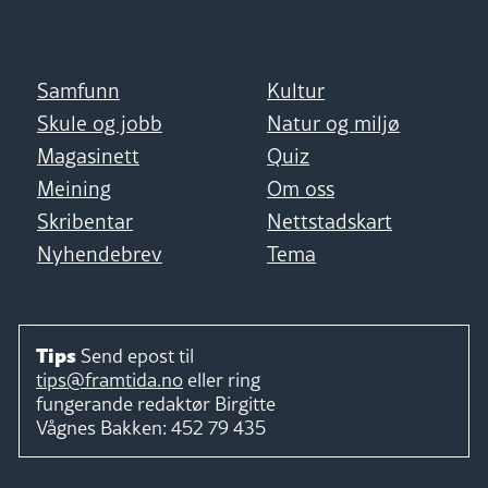
Samfunn
Kultur
Skule og jobb
Natur og miljø
Magasinett
Quiz
Meining
Om oss
Skribentar
Nettstadskart
Nyhendebrev
Tema
Tips
Send epost til
tips@framtida.no
eller ring
fungerande redaktør
Birgitte
Vågnes Bakken:
452 79 435