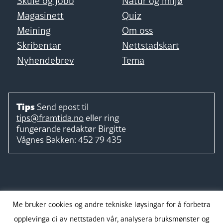
Skule og jobb
Natur og miljø
Magasinett
Quiz
Meining
Om oss
Skribentar
Nettstadskart
Nyhendebrev
Tema
Tips
Send epost til
tips@framtida.no
eller ring
fungerande redaktør
Birgitte
Vågnes Bakken:
452 79 435
Følg
Me bruker cookies og andre tekniske løysingar for å forbetra
opplevinga di av nettstaden vår, analysera bruksmønster og