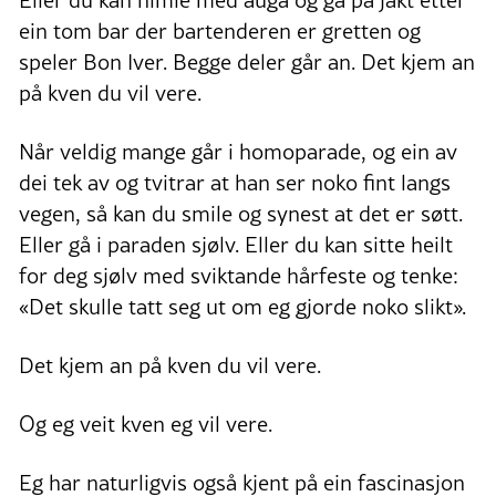
Eller du kan himle med auga og gå på jakt etter
ein tom bar der bartenderen er gretten og
speler Bon Iver. Begge deler går an. Det kjem an
på kven du vil vere.
Når veldig mange går i homoparade, og ein av
dei tek av og tvitrar at han ser noko fint langs
vegen, så kan du smile og synest at det er søtt.
Eller gå i paraden sjølv. Eller du kan sitte heilt
for deg sjølv med sviktande hårfeste og tenke:
«Det skulle tatt seg ut om eg gjorde noko slikt».
Det kjem an på kven du vil vere.
Og eg veit kven eg vil vere.
Eg har naturligvis også kjent på ein fascinasjon