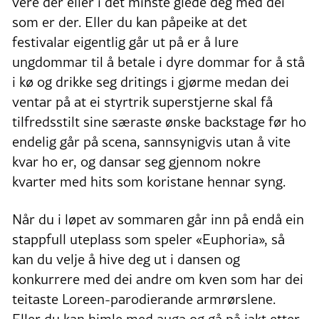
vere der eller i det minste glede deg med dei
som er der. Eller du kan påpeike at det
festivalar eigentlig går ut på er å lure
ungdommar til å betale i dyre dommar for å stå
i kø og drikke seg dritings i gjørme medan dei
ventar på at ei styrtrik superstjerne skal få
tilfredsstilt sine særaste ønske backstage før ho
endelig går på scena, sannsynigvis utan å vite
kvar ho er, og dansar seg gjennom nokre
kvarter med hits som koristane hennar syng.
Når du i løpet av sommaren går inn på endå ein
stappfull uteplass som speler «Euphoria», så
kan du velje å hive deg ut i dansen og
konkurrere med dei andre om kven som har dei
teitaste Loreen-parodierande armrørslene.