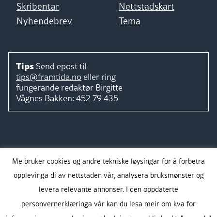
Skribentar
Nettstadskart
Nyhendebrev
Tema
Tips
Send epost til
tips@framtida.no
eller ring
fungerande redaktør
Birgitte
Vågnes Bakken:
452 79 435
Følg
Me bruker cookies og andre tekniske løysingar for å forbetra
opplevinga di av nettstaden vår, analysera bruksmønster og
levera relevante annonser. I den oppdaterte
personvernerklæringa vår kan du lesa meir om kva for
Takk for støtta: