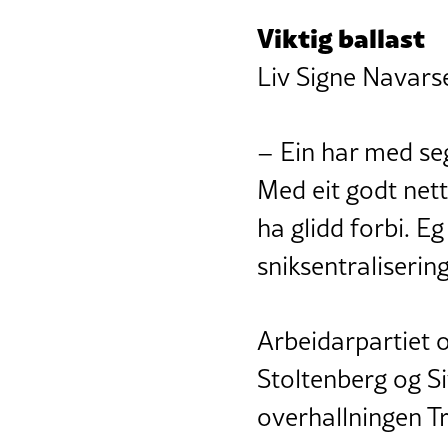
Viktig ballast
Liv Signe Navarse
– Ein har med seg
Med eit godt net
ha glidd forbi. E
sniksentraliserin
Arbeidarpartiet o
Stoltenberg og Si
overhallningen T