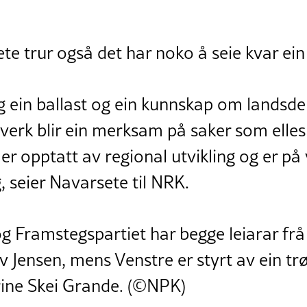
te trur også det har noko å seie kvar ein
 ein ballast og ein kunnskap om landsdel
tverk blir ein merksam på saker som elle
g er opptatt av regional utvikling og er p
g, seier Navarsete til NRK.
g Framstegspartiet har begge leiarar frå
v Jensen, mens Venstre er styrt av ein tr
rine Skei Grande. (©NPK)