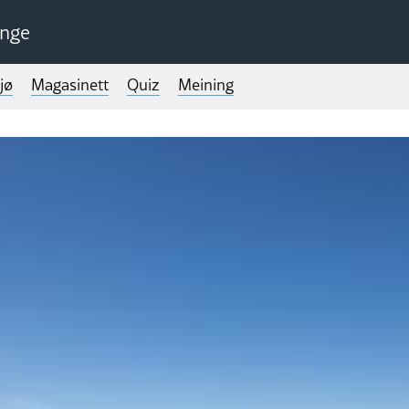
unge
jø
Magasinett
Quiz
Meining