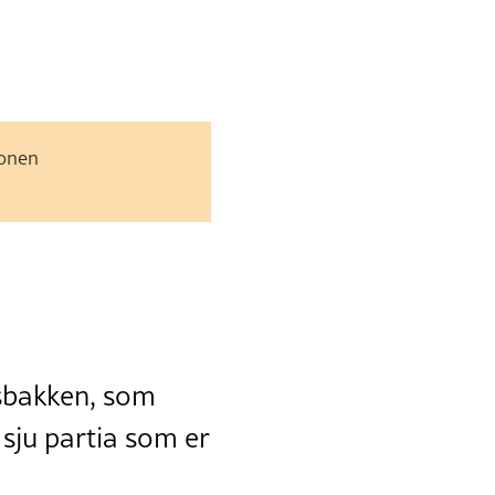
jonen
ysbakken, som
i sju partia som er