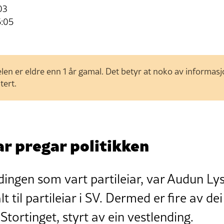
03
5:05
len er eldre enn 1 år gamal. Det betyr at noko av informas
tert.
r pregar politikken
ndingen som vart partileiar, var Audun L
lt til partileiar i SV. Dermed er fire av de
Stortinget, styrt av ein vestlending.