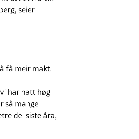
berg, seier
 å få meir makt.
 vi har hatt høg
t er så mange
re dei siste åra,