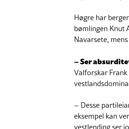
Høgre har bergens
bømlingen Knut A
Navarsete, mens 
– Ser absurdit
Valforskar Frank 
vestlandsdominan
– Desse partileia
eksempel kan ver
vestlending ser j