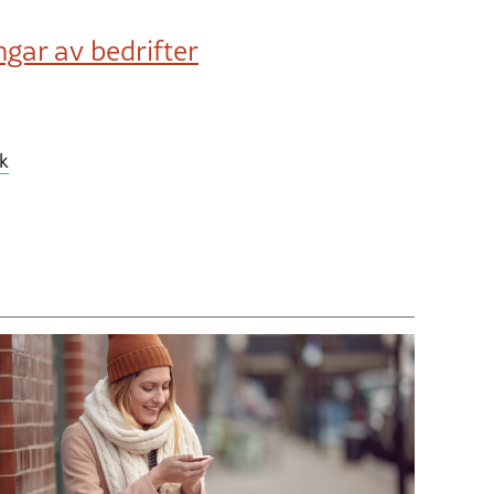
ngar av bedrifter
kk