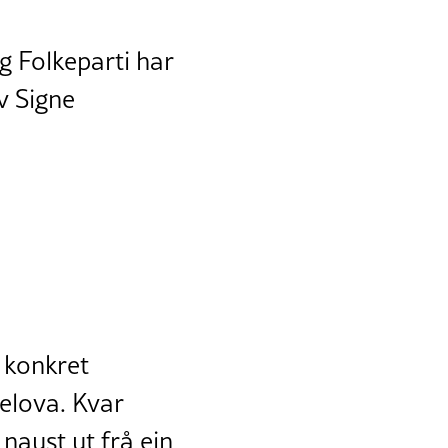
g Folkeparti har
v Signe
.
t konkret
elova. Kvar
 naust ut frå ein