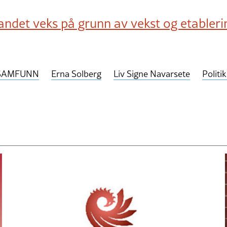
andet veks på grunn av vekst og etableri
SAMFUNN
Erna Solberg
Liv Signe Navarsete
Politi