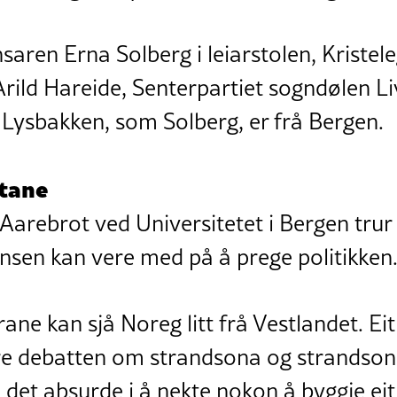
aren Erna Solberg i leiarstolen, Kristele
rild Hareide, Senterpartiet sogndølen Li
Lysbakken, som Solberg, er frå Bergen.
etane
Aarebrot ved Universitetet i Bergen trur
sen kan vere med på å prege politikken
rane kan sjå Noreg litt frå Vestlandet. Ei
e debatten om strandsona og strandson
o det absurde i å nekte nokon å byggje eit