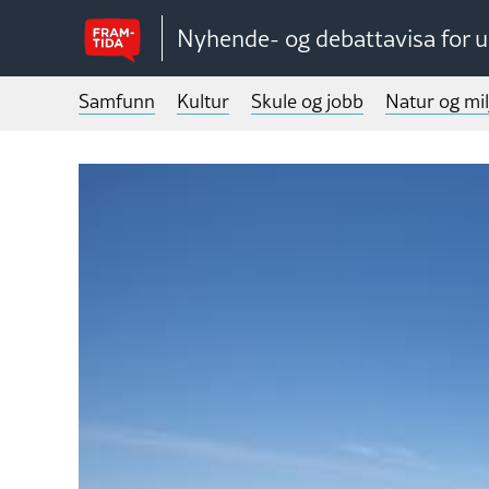
Nyhende- og debattavisa for 
Samfunn
Kultur
Skule og jobb
Natur og mil