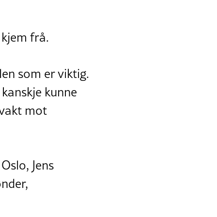
 kjem frå.
en som er viktig.
s kanskje kunne
å vakt mot
 Oslo, Jens
ønder,