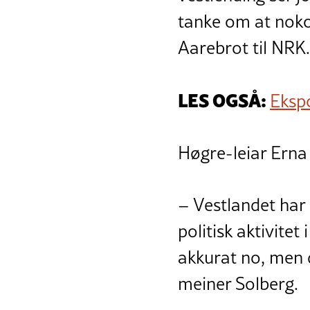
tanke om at nokon
Aarebrot til NRK.
LES OGSÅ:
Ekspo
Høgre-leiar Erna 
– Vestlandet har 
politisk aktivitet 
akkurat no, men d
meiner Solberg.