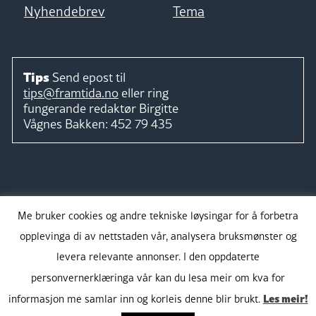
Nyhendebrev
Tema
Tips
Send epost til
tips@framtida.no
eller ring
fungerande redaktør
Birgitte
Vågnes Bakken:
452 79 435
Følg
Me bruker cookies og andre tekniske løysingar for å forbetra
opplevinga di av nettstaden vår, analysera bruksmønster og
levera relevante annonser. I den oppdaterte
personvernerklæringa vår kan du lesa meir om kva for
Takk for støtta:
Les meir!
informasjon me samlar inn og korleis denne blir brukt.