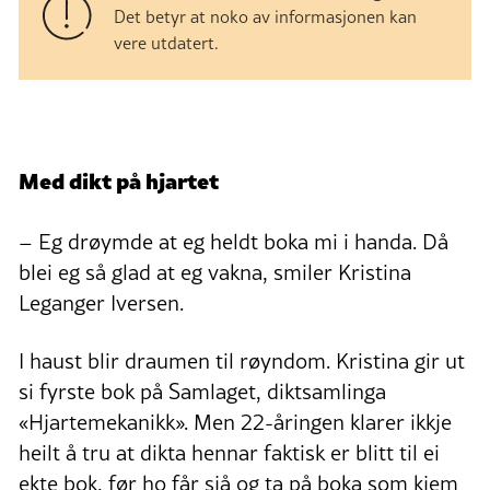
Det betyr at noko av informasjonen kan
vere utdatert.
Med dikt på hjartet
– Eg drøymde at eg heldt boka mi i handa. Då
blei eg så glad at eg vakna, smiler Kristina
Leganger Iversen.
I haust blir draumen til røyndom. Kristina gir ut
si fyrste bok på Samlaget, diktsamlinga
«Hjartemekanikk». Men 22-åringen klarer ikkje
heilt å tru at dikta hennar faktisk er blitt til ei
ekte bok, før ho får sjå og ta på boka som kjem