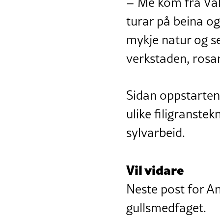
– Me kom frå Vall
turar på beina o
mykje natur og se
verkstaden, rosar
Sidan oppstarten 
ulike filigranstek
sylvarbeid.
Vil vidare
Neste post for An
gullsmedfaget.