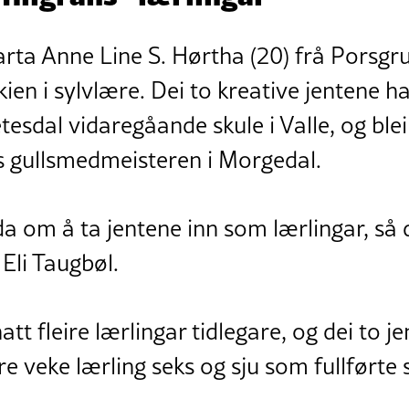
rta Anne Line S. Hørtha (20) frå Porsg
kien i sylvlære. Dei to kreative jentene h
tesdal vidaregåande skule i Valle, og blei
 gullsmedmeisteren i Morgedal.
 om å ta jentene inn som lærlingar, så d
 Eli Taugbøl.
tt fleire lærlingar tidlegare, og dei to j
re veke lærling seks og sju som fullførte