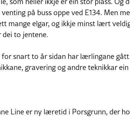
e, som heller ikkje er ein stor plass. Og 
g venting på buss oppe ved E134. Men me
tt mange elgar, og ikkje minst lært veldi
 dei to jentene.
for snart to år sidan har lærlingane gått
nikkane, gravering og andre teknikkar ein 
ne Line er ny læretid i Porsgrunn, der ho