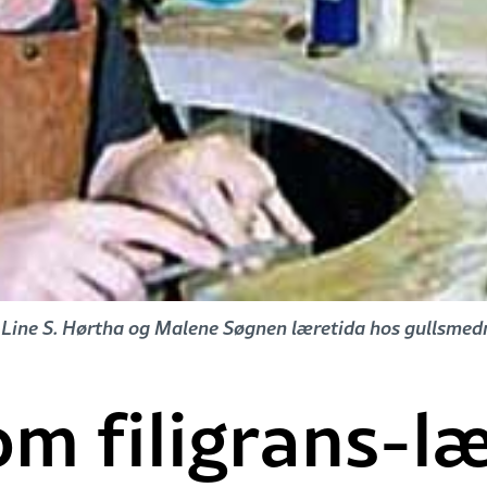
 Line S. Hørtha og Malene Søgnen læretida hos gullsmedm
om filigrans-læ