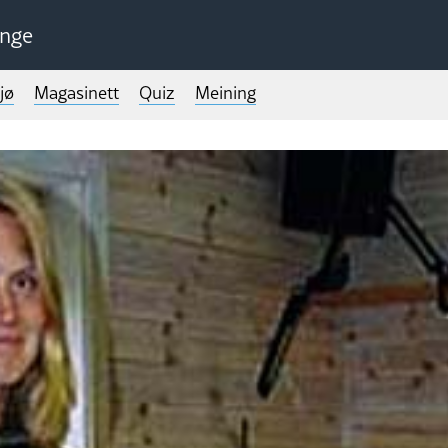
unge
jø
Magasinett
Quiz
Meining