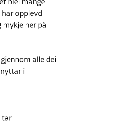
det blei mange
 har opplevd
g mykje her på
 gjennom alle dei
nyttar i
 tar