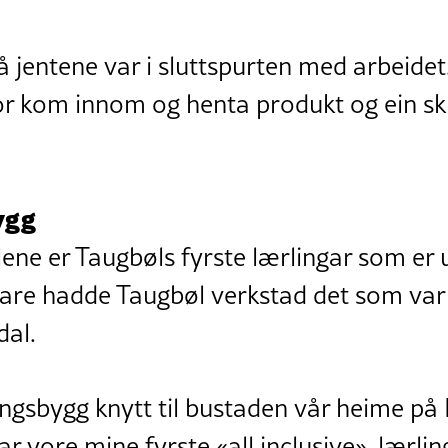
jentene var i sluttspurten med arbeidet.
or kom innom og henta produkt og ein sk
ygg
ene er Taugbøls fyrste lærlingar som er
egare hadde Taugbøl verkstad det som var
al.
gsbygg knytt til bustaden vår heime på 
r vore mine fyrste «all inclusive»-lærling