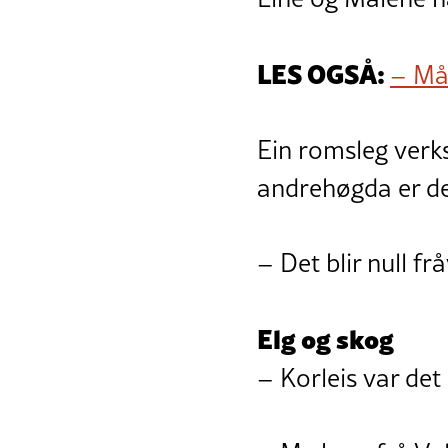
LES OGSÅ:
– Må 
Ein romsleg verks
andrehøgda er det
– Det blir null fr
Elg og skog
– Korleis var det 