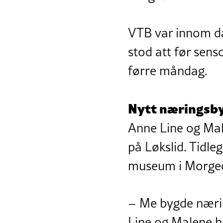
VTB var innom då 
stod att før sens
førre måndag.
Nytt næringsb
Anne Line og Mal
på Løkslid. Tidl
museum i Morged
– Me bygde nærin
Line og Malene ha