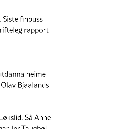
 Siste finpuss
rifteleg rapport
 utdanna heime
 Olav Bjaalands
Løkslid. Så Anne
ar, ler Taugbøl.