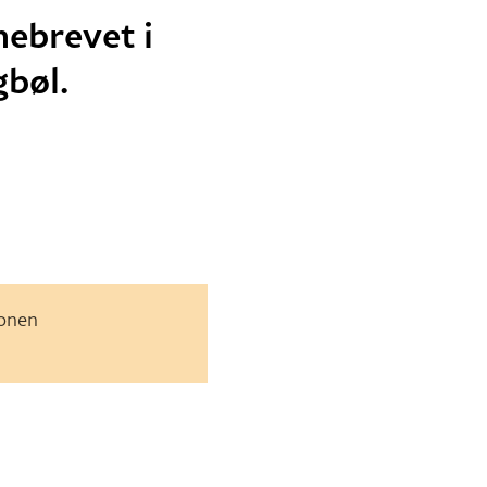
nebrevet i
gbøl.
jonen