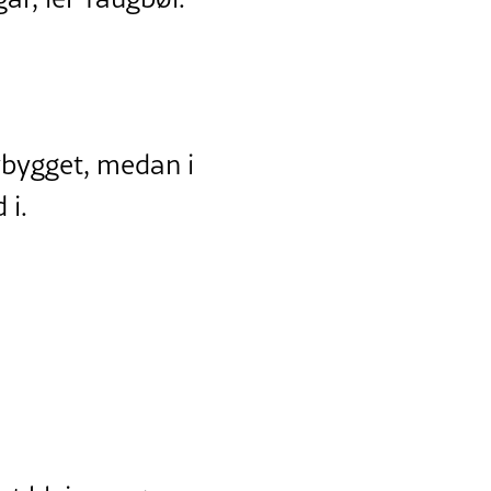
nybygget, medan i
 i.