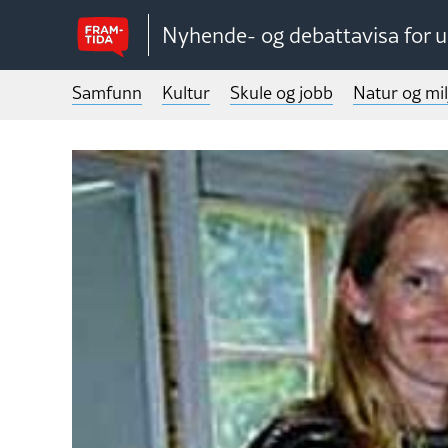
Nyhende- og debattavisa for 
Samfunn
Kultur
Skule og jobb
Natur og mil