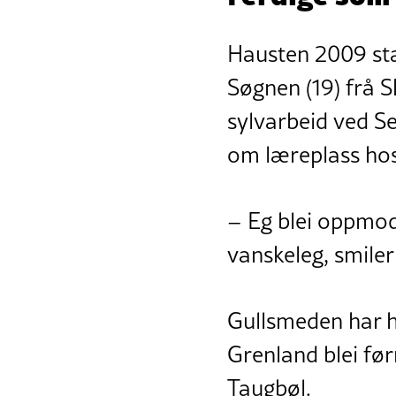
Hausten 2009 sta
Søgnen (19) frå S
sylvarbeid ved Se
om læreplass hos
– Eg blei oppmoda
vanskeleg, smiler
Gullsmeden har ha
Grenland blei før
Taugbøl.