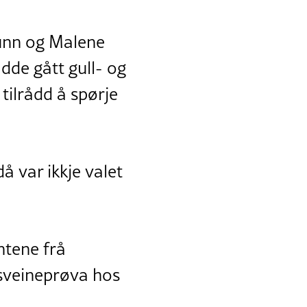
runn og Malene
adde gått gull- og
 tilrådd å spørje
å var ikkje valet
entene frå
 sveineprøva hos