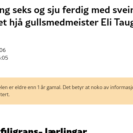
ing seks og sju ferdig med svei
et hjå gullsmedmeister Eli Tau
:06
5:05
len er eldre enn 1 år gamal. Det betyr at noko av informas
tert.
filigrans- lærlingar