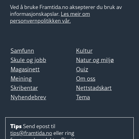
Ved å bruke Framtida.no aksepterer du bruk av
informasjonskapslar.
Les meir om
personvernpolitikken vår.
Samfunn
Kultur
Skule og jobb
Natur og miljø
Magasinett
Quiz
Meining
Om oss
Skribentar
Nettstadskart
Nyhendebrev
Tema
Tips
Send epost til
tips@framtida.no
eller ring