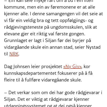
– Ein kan seie mykje rart om å bu i ein liten
kommune, men ein av føremonene er at alle
kjenner alle. I denne samangengen vil det seie at
vi får ein veldig bra og tett oppfølgjings- og
rådgjevingsteneste på ungdomsskulen, slik at
elevane gjer eit riktig val første gongen.
Grunnlaget er lagt i Siljan før dei byrjer på
vidargåande skule ein annan stad, seier Nystad
til
NRK
.
Dag Johnsen leier prosjektet
«Ny Giv»
, kor
kunnskapsdepartementet fokuserer på å få
fleire til å fullføre vidaregåande skule.
– Det verkar som om dei har gode rådgjevarar i
Siljan. Det er viktig at rådgjevarar kjenner
utdanningssystemet og at dei også kjenner