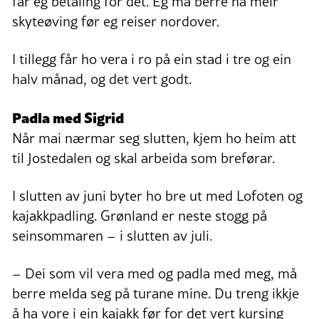
får eg betaling for det. Eg må berre ha meir
skyteøving før eg reiser nordover.
I tillegg får ho vera i ro på ein stad i tre og ein
halv månad, og det vert godt.
Padla med Sigrid
Når mai nærmar seg slutten, kjem ho heim att
til Jostedalen og skal arbeida som breførar.
I slutten av juni byter ho bre ut med Lofoten og
kajakkpadling. Grønland er neste stogg på
seinsommaren – i slutten av juli.
– Dei som vil vera med og padla med meg, må
berre melda seg på turane mine. Du treng ikkje
å ha vore i ein kajakk før for det vert kursing