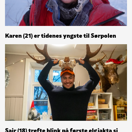
Karen (21) er tidenes yngste til Sørpolen
Sair (18) trefte blink på første elgjakta si