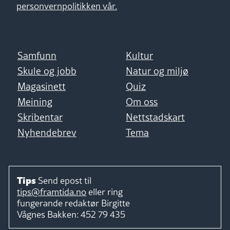
personvernpolitikken vår.
Samfunn
Kultur
Skule og jobb
Natur og miljø
Magasinett
Quiz
Meining
Om oss
Skribentar
Nettstadskart
Nyhendebrev
Tema
Tips
Send epost til
tips@framtida.no
eller ring
fungerande redaktør
Birgitte
Vågnes Bakken:
452 79 435