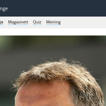
unge
jø
Magasinett
Quiz
Meining