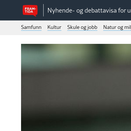
Nyhende- og debattavisa for 
Samfunn
Kultur
Skule og jobb
Natur og mil