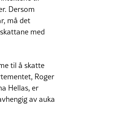
ner. Dersom
ar, må det
a skattane med
e til å skatte
partementet, Roger
na Hellas, er
 avhengig av auka