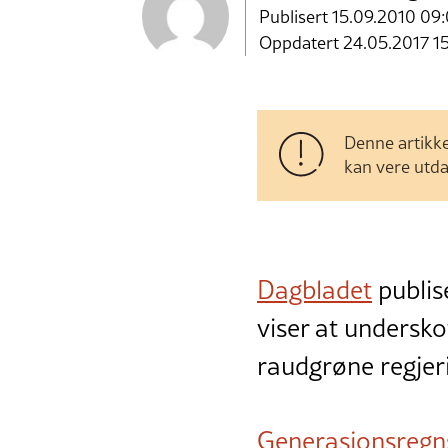
Publisert
15.09.2010 09
Oppdatert 24.05.2017 1
Denne artikke
kan vere utda
Dagbladet
publis
viser at undersk
raudgrøne regjer
Generasjonsregn