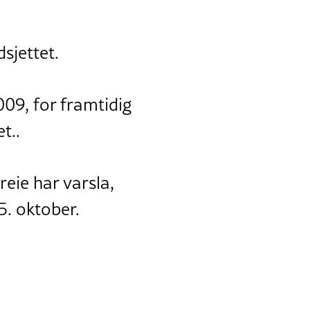
sjettet.
009, for framtidig
t..
reie har varsla,
 5. oktober.