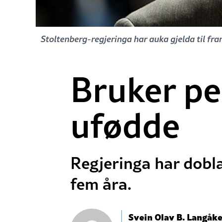
Stoltenberg-regjeringa har auka gjelda til fra
Bruker pe
ufødde
Regjeringa har dobla
fem åra.
Svein Olav B. Langåke