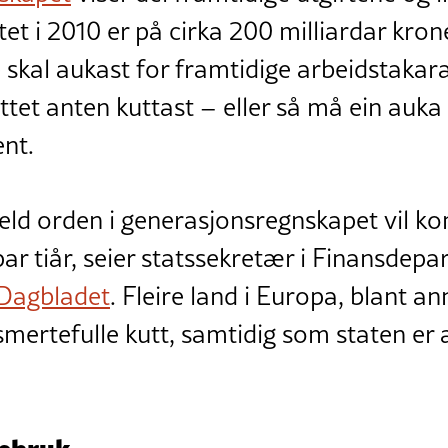
et i 2010 er på cirka 200 milliardar kro
e skal aukast for framtidige arbeidstakar
ttet anten kuttast – eller så må ein auk
ent.
eld orden i generasjonsregnskapet vil kom
t par tiår, seier statssekretær i Finansde
Dagbladet
. Fleire land i Europa, blant an
 smertefulle kutt, samtidig som staten er
gebruk