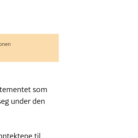
jonen
artementet som
seg under den
nntektene til