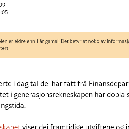
:09
5:05
len er eldre enn 1 år gamal. Det betyr at noko av informas
tert.
erte i dag tal dei har fått frå Finansdep
otet i generasjonsrekneskapen har dobla 
ingstida.
skapet
viser dei framtidige utgiftene og i