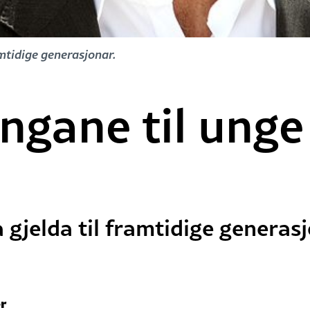
mtidige generasjonar.
ngane til unge
 gjelda til framtidige generasj
r