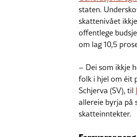
staten. Underskot
skattenivået ikkj
offentlege budsje
om lag 10,5 pros
– Dei som ikkje h
folk i hjel om éi
Schjerva (SV), til
allereie byrja på
skatteinntekter.
Forsvarar pen