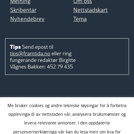
Meining
Om oss
Skribentar
Nettstadskart
Nyhendebrev
Tema
Tips
Send epost til
tips@framtida.no
eller ring
fungerande redaktør
Birgitte
Vågnes Bakken:
452 79 435
Følg
Me bruker cookies og andre tekniske løysingar for å forbetra
opplevinga di av nettstaden vår, analysera bruksmønster og
levera relevante annonser. I den oppdaterte
personvernerklæringa vår kan du lesa meir om kva for