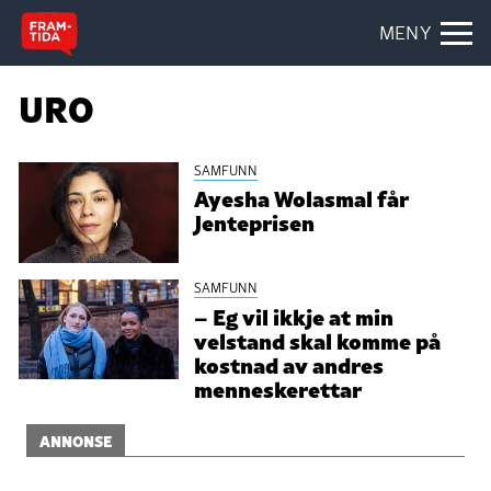
MENY
URO
SAMFUNN
Ayesha Wolasmal får
Jenteprisen
SAMFUNN
– Eg vil ikkje at min
velstand skal komme på
kostnad av andres
menneskerettar
ANNONSE