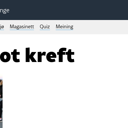
unge
jø
Magasinett
Quiz
Meining
ot kreft