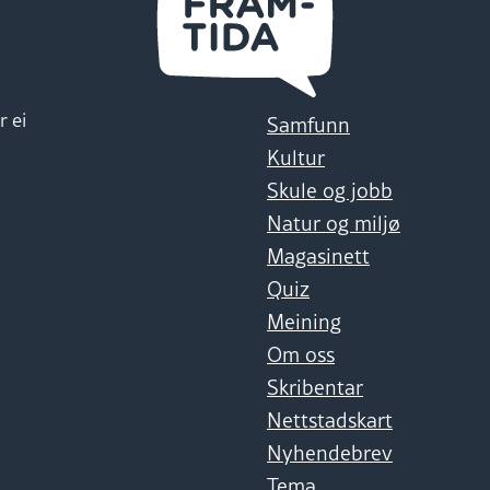
r ei
Samfunn
Kultur
Skule og jobb
Natur og miljø
Magasinett
Quiz
Meining
Om oss
Skribentar
Nettstadskart
Nyhendebrev
Tema