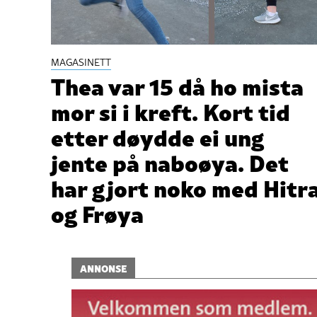
MAGASINETT
Thea var 15 då ho mista
mor si i kreft. Kort tid
etter døydde ei ung
jente på naboøya. Det
har gjort noko med Hitr
og Frøya
ANNONSE