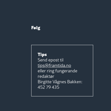
Følg
Tips
Send epost til
tips@framtida.no
eller ring fungerande
redaktør
Birgitte Vågnes Bakken:
452 79 435