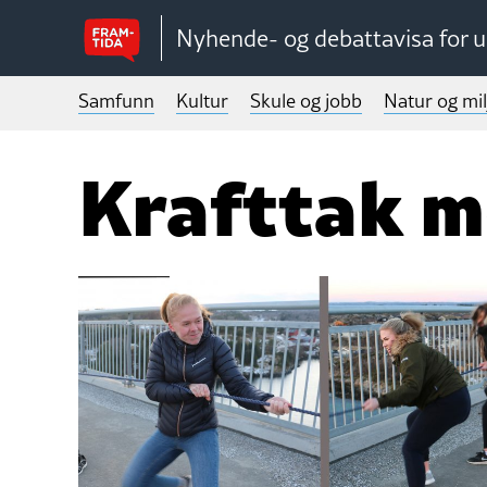
Nyhende- og debattavisa for 
Samfunn
Kultur
Skule og jobb
Natur og mil
Krafttak m