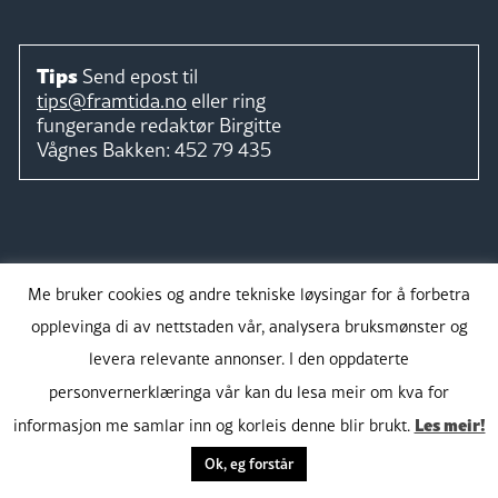
Tips
Send epost til
tips@framtida.no
eller ring
fungerande redaktør
Birgitte
Vågnes Bakken:
452 79 435
Følg
Me bruker cookies og andre tekniske løysingar for å forbetra
opplevinga di av nettstaden vår, analysera bruksmønster og
levera relevante annonser. I den oppdaterte
personvernerklæringa vår kan du lesa meir om kva for
Takk for støtta:
Les meir!
informasjon me samlar inn og korleis denne blir brukt.
Ok, eg forstår