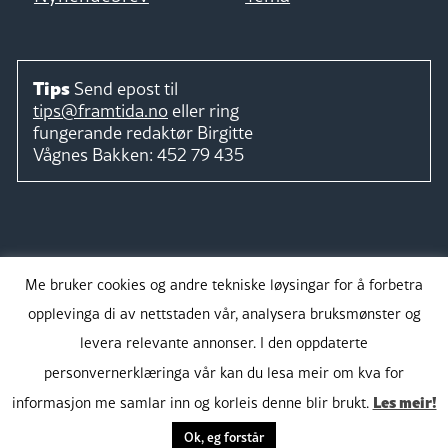
Tips
Send epost til
tips@framtida.no
eller ring
fungerande redaktør
Birgitte
Vågnes Bakken:
452 79 435
Følg
Me bruker cookies og andre tekniske løysingar for å forbetra
opplevinga di av nettstaden vår, analysera bruksmønster og
levera relevante annonser. I den oppdaterte
personvernerklæringa vår kan du lesa meir om kva for
Takk for støtta:
Les meir!
informasjon me samlar inn og korleis denne blir brukt.
Ok, eg forstår