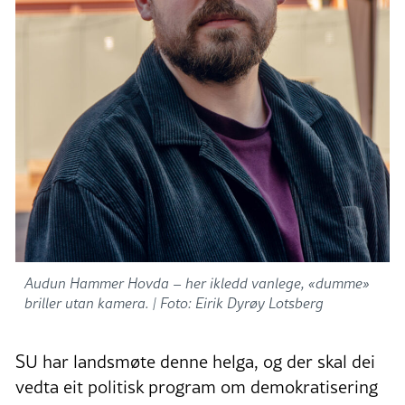
Audun Hammer Hovda – her ikledd vanlege, «dumme»
briller utan kamera. |
Foto: Eirik Dyrøy Lotsberg
SU har landsmøte denne helga, og der skal dei
vedta eit politisk program om demokratisering