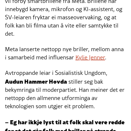
vil forby smartbrillene frå Meta. Brillene har
innebygd kamera, mikrofon og KI-assistent, og
SV-leiaren fryktar ei masseovervaking, og at
folk kan bli filma utan å vite eller samtykke til
det.
Meta lanserte nettopp nye briller, mellom anna
i samarbeid med influensar
Kylie Jenner
.
Avtroppande leiar i Sosialistisk Ungdom,
Audun Hammer Hovda
stiller seg bak
bekymringa til moderpartiet. Han meiner det er
nettopp den allmenne utforminga av
teknologien som utgjer eit problem.
– Eg har ikkje lyst til at folk skal vere redde
for at det går folk med briller på stranda,