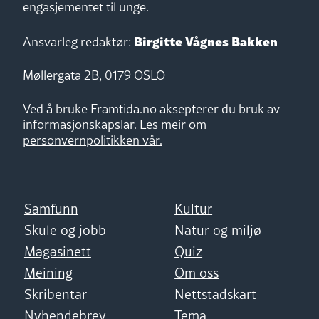
engasjementet til unge.
Birgitte Vågnes Bakken
Ansvarleg redaktør:
Møllergata 2B, 0179 OSLO
Ved å bruke Framtida.no aksepterer du bruk av
informasjonskapslar.
Les meir om
personvernpolitikken vår.
Samfunn
Kultur
Skule og jobb
Natur og miljø
Magasinett
Quiz
Meining
Om oss
Skribentar
Nettstadskart
Nyhendebrev
Tema