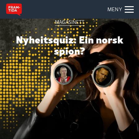
MENY
MAGASINETT
Nyheitsquiz: Ein norsk
spion?