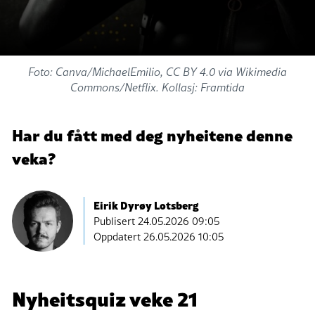
Foto: Canva/MichaelEmilio, CC BY 4.0 via Wikimedia
Commons/Netflix. Kollasj: Framtida
Har du fått med deg nyheitene denne
veka?
Eirik Dyrøy Lotsberg
Publisert
24.05.2026 09:05
Oppdatert 26.05.2026 10:05
Quiz:
Nyheitsquiz veke 21